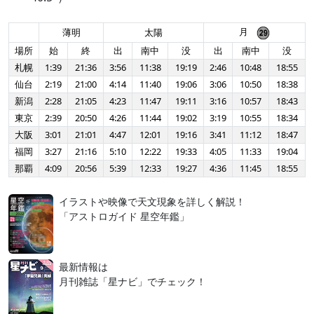
月
薄明
太陽
場所
始
終
出
南中
没
出
南中
没
札幌
1:39
21:36
3:56
11:38
19:19
2:46
10:48
18:55
仙台
2:19
21:00
4:14
11:40
19:06
3:06
10:50
18:38
新潟
2:28
21:05
4:23
11:47
19:11
3:16
10:57
18:43
東京
2:39
20:50
4:26
11:44
19:02
3:19
10:55
18:34
大阪
3:01
21:01
4:47
12:01
19:16
3:41
11:12
18:47
福岡
3:27
21:16
5:10
12:22
19:33
4:05
11:33
19:04
那覇
4:09
20:56
5:39
12:33
19:27
4:36
11:45
18:55
イラストや映像で天文現象を詳しく解説！
「アストロガイド 星空年鑑」
最新情報は
月刊雑誌「星ナビ」でチェック！