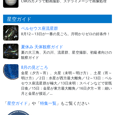
CMOSカメラで動画撮影、ステライメージで画像処理
星空ガイド
ペルセウス座流星群
8月12～13日が一番の見ごろ。月明かりゼロの好条件！
夏休み 天体観察ガイド
夏の大三角、天の川、流星群、星空撮影。初級者向けの
観察ガイド
8月の見どころ
金星（夕方～宵）、火星（未明～明け方）、土星（宵～
明け方）／2日：水星が西方最大離角／12～13日：ペル
セウス座流星群が極大／13日未明：スペインなどで皆既
日食／15日：金星が東方最大離角／16日夕方～宵：細い
月と金星が接近／…
「
星空ガイド
」や「
特集一覧
」もご覧ください