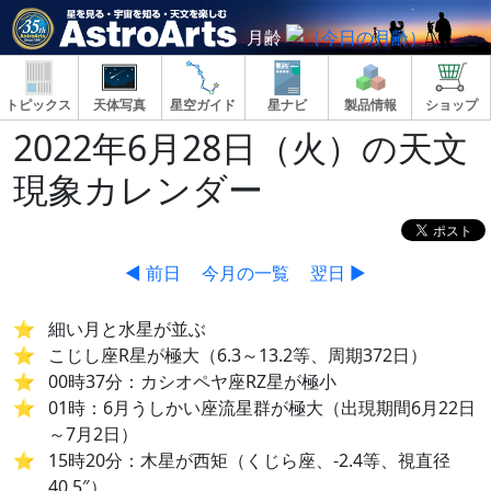
月齢
トピックス
天体写真
星空ガイド
星ナビ
製品情報
ショップ
2022年6月28日（火）の天文
現象カレンダー
◀ 前日
今月の一覧
翌日 ▶
細い月と水星が並ぶ
こじし座R星が極大（6.3～13.2等、周期372日）
00時37分：カシオペヤ座RZ星が極小
01時：6月うしかい座流星群が極大（出現期間6月22日
～7月2日）
15時20分：木星が西矩（くじら座、-2.4等、視直径
40.5″）