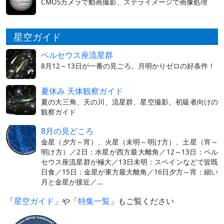
CMOSカメラで動画撮影、ステライメージで画像処理
星空ガイド
ペルセウス座流星群
8月12～13日が一番の見ごろ。月明かりゼロの好条件！
夏休み 天体観察ガイド
夏の大三角、天の川、流星群、星空撮影。初級者向けの
観察ガイド
8月の見どころ
金星（夕方～宵）、火星（未明～明け方）、土星（宵～
明け方）／2日：水星が西方最大離角／12～13日：ペル
セウス座流星群が極大／13日未明：スペインなどで皆既
日食／15日：金星が東方最大離角／16日夕方～宵：細い
月と金星が接近／…
「
星空ガイド
」や「
特集一覧
」もご覧ください