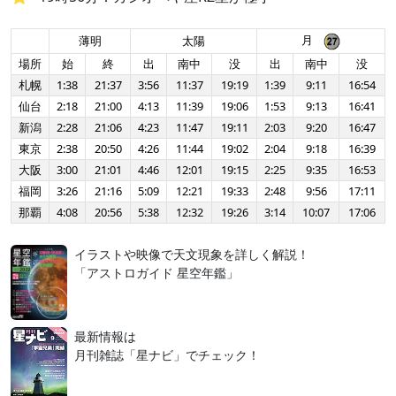
月
薄明
太陽
場所
始
終
出
南中
没
出
南中
没
札幌
1:38
21:37
3:56
11:37
19:19
1:39
9:11
16:54
仙台
2:18
21:00
4:13
11:39
19:06
1:53
9:13
16:41
新潟
2:28
21:06
4:23
11:47
19:11
2:03
9:20
16:47
東京
2:38
20:50
4:26
11:44
19:02
2:04
9:18
16:39
大阪
3:00
21:01
4:46
12:01
19:15
2:25
9:35
16:53
福岡
3:26
21:16
5:09
12:21
19:33
2:48
9:56
17:11
那覇
4:08
20:56
5:38
12:32
19:26
3:14
10:07
17:06
イラストや映像で天文現象を詳しく解説！
「アストロガイド 星空年鑑」
最新情報は
月刊雑誌「星ナビ」でチェック！