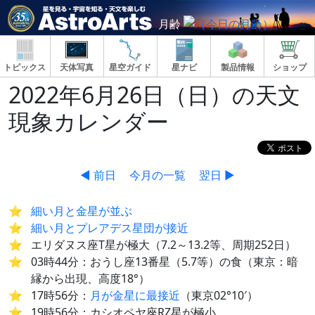
月齢
トピックス
天体写真
星空ガイド
星ナビ
製品情報
ショップ
2022年6月26日（日）の天文
現象カレンダー
◀ 前日
今月の一覧
翌日 ▶
細い月と金星が並ぶ
細い月とプレアデス星団が接近
エリダヌス座T星が極大（7.2～13.2等、周期252日）
03時44分：おうし座13番星（5.7等）の食（東京：暗
縁から出現、高度18°）
17時56分：
月が金星に最接近
（東京02°10′）
19時56分：カシオペヤ座RZ星が極小