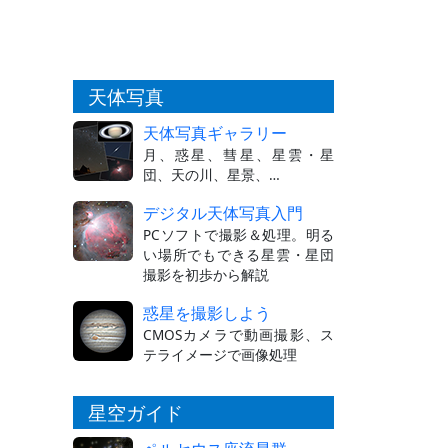
天体写真
天体写真ギャラリー
月、惑星、彗星、星雲・星
団、天の川、星景、…
デジタル天体写真入門
PCソフトで撮影＆処理。明る
い場所でもできる星雲・星団
撮影を初歩から解説
惑星を撮影しよう
CMOSカメラで動画撮影、ス
テライメージで画像処理
星空ガイド