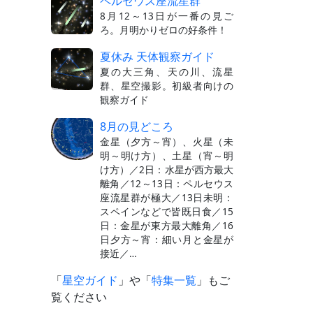
ペルセウス座流星群
8月12～13日が一番の見ご
ろ。月明かりゼロの好条件！
夏休み 天体観察ガイド
夏の大三角、天の川、流星
群、星空撮影。初級者向けの
観察ガイド
8月の見どころ
金星（夕方～宵）、火星（未
明～明け方）、土星（宵～明
け方）／2日：水星が西方最大
離角／12～13日：ペルセウス
座流星群が極大／13日未明：
スペインなどで皆既日食／15
日：金星が東方最大離角／16
日夕方～宵：細い月と金星が
接近／…
「
星空ガイド
」や「
特集一覧
」もご
覧ください