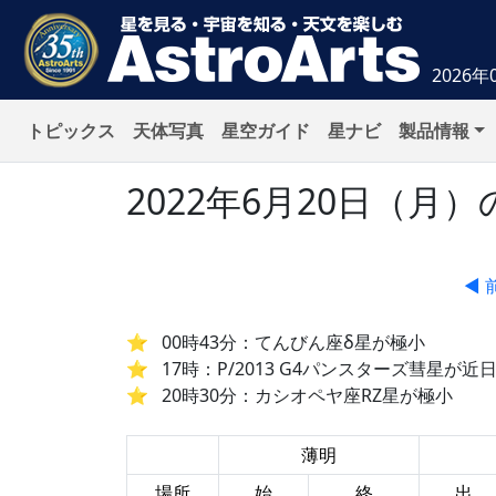
2026年
トピックス
天体写真
星空ガイド
星ナビ
製品情報
2022年6月20日（
◀ 
00時43分：てんびん座δ星が極小
17時：P/2013 G4パンスターズ彗星が近
20時30分：カシオペヤ座RZ星が極小
薄明
場所
始
終
出