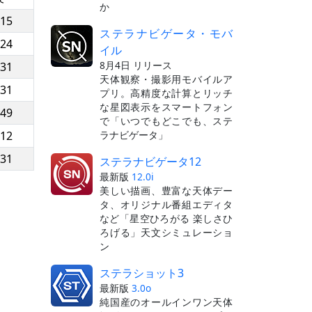
か
:15
ステラナビゲータ・モバ
:24
イル
8月4日 リリース
:31
天体観察・撮影用モバイルア
:31
プリ。高精度な計算とリッチ
な星図表示をスマートフォン
:49
で「いつでもどこでも、ステ
ラナビゲータ」
:12
:31
ステラナビゲータ12
最新版
12.0i
美しい描画、豊富な天体デー
タ、オリジナル番組エディタ
など「星空ひろがる 楽しさひ
ろげる」天文シミュレーショ
ン
ステラショット3
最新版
3.0o
純国産のオールインワン天体