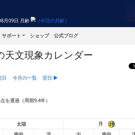
08月09日
月齢
サポート
ショップ
公式ブログ
月）の天文現象カレンダー
前日
今月の一覧
翌日 ▶
日点を通過（周期9.4年）
月
太陽
南中
没
出
南中