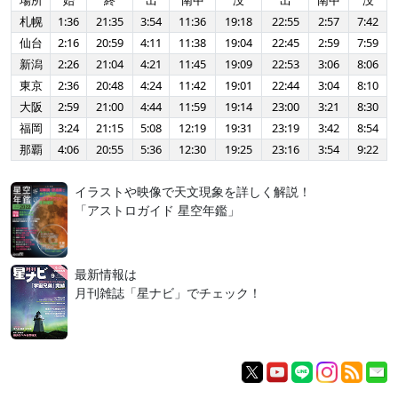
場所
始
終
出
南中
没
出
南中
没
札幌
1:36
21:35
3:54
11:36
19:18
22:55
2:57
7:42
仙台
2:16
20:59
4:11
11:38
19:04
22:45
2:59
7:59
新潟
2:26
21:04
4:21
11:45
19:09
22:53
3:06
8:06
東京
2:36
20:48
4:24
11:42
19:01
22:44
3:04
8:10
大阪
2:59
21:00
4:44
11:59
19:14
23:00
3:21
8:30
福岡
3:24
21:15
5:08
12:19
19:31
23:19
3:42
8:54
那覇
4:06
20:55
5:36
12:30
19:25
23:16
3:54
9:22
イラストや映像で天文現象を詳しく解説！
「アストロガイド 星空年鑑」
最新情報は
月刊雑誌「星ナビ」でチェック！