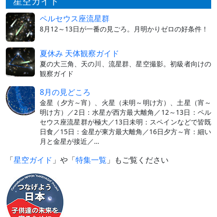
星空ガイド
ペルセウス座流星群
8月12～13日が一番の見ごろ。月明かりゼロの好条件！
夏休み 天体観察ガイド
夏の大三角、天の川、流星群、星空撮影。初級者向けの
観察ガイド
8月の見どころ
金星（夕方～宵）、火星（未明～明け方）、土星（宵～
明け方）／2日：水星が西方最大離角／12～13日：ペル
セウス座流星群が極大／13日未明：スペインなどで皆既
日食／15日：金星が東方最大離角／16日夕方～宵：細い
月と金星が接近／…
「
星空ガイド
」や「
特集一覧
」もご覧ください