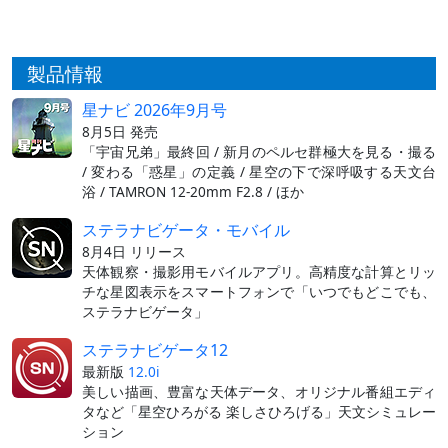
製品情報
星ナビ 2026年9月号
8月5日 発売
「宇宙兄弟」最終回 / 新月のペルセ群極大を見る・撮る
/ 変わる「惑星」の定義 / 星空の下で深呼吸する天文台
浴 / TAMRON 12-20mm F2.8 / ほか
ステラナビゲータ・モバイル
8月4日 リリース
天体観察・撮影用モバイルアプリ。高精度な計算とリッ
チな星図表示をスマートフォンで「いつでもどこでも、
ステラナビゲータ」
ステラナビゲータ12
最新版
12.0i
美しい描画、豊富な天体データ、オリジナル番組エディ
タなど「星空ひろがる 楽しさひろげる」天文シミュレー
ション