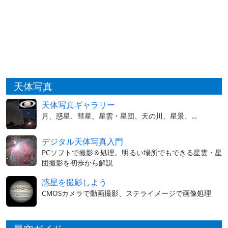
天体写真
天体写真ギャラリー
月、惑星、彗星、星雲・星団、天の川、星景、…
デジタル天体写真入門
PCソフトで撮影＆処理。明るい場所でもできる星雲・星
団撮影を初歩から解説
惑星を撮影しよう
CMOSカメラで動画撮影、ステライメージで画像処理