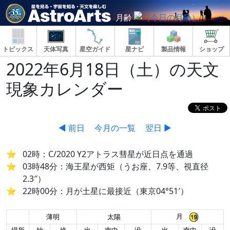
月齢
トピックス
天体写真
星空ガイド
星ナビ
製品情報
ショップ
2022年6月18日（土）の天文
現象カレンダー
◀ 前日
今月の一覧
翌日 ▶
02時：C/2020 Y2アトラス彗星が近日点を通過
03時48分：海王星が西矩（うお座、7.9等、視直径
2.3″）
22時00分：月が土星に最接近（東京04°51′）
月
薄明
太陽