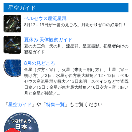
星空ガイド
ペルセウス座流星群
8月12～13日が一番の見ごろ。月明かりゼロの好条件！
夏休み 天体観察ガイド
夏の大三角、天の川、流星群、星空撮影。初級者向けの
観察ガイド
8月の見どころ
金星（夕方～宵）、火星（未明～明け方）、土星（宵～
明け方）／2日：水星が西方最大離角／12～13日：ペル
セウス座流星群が極大／13日未明：スペインなどで皆既
日食／15日：金星が東方最大離角／16日夕方～宵：細い
月と金星が接近／…
「
星空ガイド
」や「
特集一覧
」もご覧ください