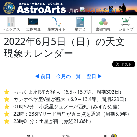
月齢
トピックス
天体写真
星空ガイド
星ナビ
製品情報
ショップ
2022年6月5日（日）の天文
現象カレンダー
◀ 前日
今月の一覧
翌日 ▶
おおぐま座R星が極大（6.5～13.7等、周期302日）
カシオペヤ座V星が極大（6.9～13.4等、周期229日）
01時52分：小惑星ジュノーが西矩（みずがめ座）
22時：238P/リード彗星が近日点を通過（周期5.6年）
23時01分：土星が留（赤経21.86h）
月
薄明
太陽