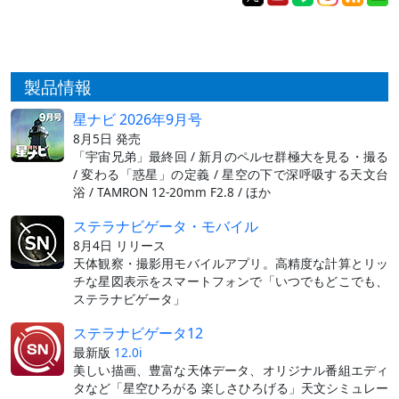
製品情報
星ナビ 2026年9月号
8月5日 発売
「宇宙兄弟」最終回 / 新月のペルセ群極大を見る・撮る
/ 変わる「惑星」の定義 / 星空の下で深呼吸する天文台
浴 / TAMRON 12-20mm F2.8 / ほか
ステラナビゲータ・モバイル
8月4日 リリース
天体観察・撮影用モバイルアプリ。高精度な計算とリッ
チな星図表示をスマートフォンで「いつでもどこでも、
ステラナビゲータ」
ステラナビゲータ12
最新版
12.0i
美しい描画、豊富な天体データ、オリジナル番組エディ
タなど「星空ひろがる 楽しさひろげる」天文シミュレー