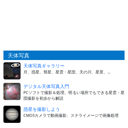
天体写真
天体写真ギャラリー
月、惑星、彗星、星雲・星団、天の川、星景、…
デジタル天体写真入門
PCソフトで撮影＆処理。明るい場所でもできる星雲・星
団撮影を初歩から解説
惑星を撮影しよう
CMOSカメラで動画撮影、ステライメージで画像処理