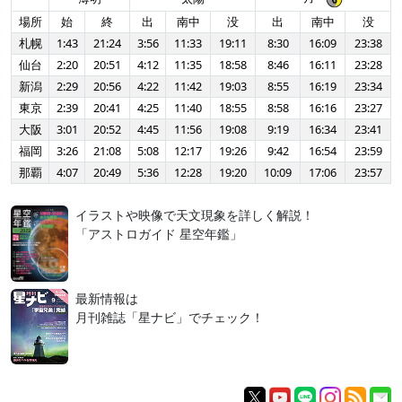
場所
始
終
出
南中
没
出
南中
没
札幌
1:43
21:24
3:56
11:33
19:11
8:30
16:09
23:38
仙台
2:20
20:51
4:12
11:35
18:58
8:46
16:11
23:28
新潟
2:29
20:56
4:22
11:42
19:03
8:55
16:19
23:34
東京
2:39
20:41
4:25
11:40
18:55
8:58
16:16
23:27
大阪
3:01
20:52
4:45
11:56
19:08
9:19
16:34
23:41
福岡
3:26
21:08
5:08
12:17
19:26
9:42
16:54
23:59
那覇
4:07
20:49
5:36
12:28
19:20
10:09
17:06
23:57
イラストや映像で天文現象を詳しく解説！
「アストロガイド 星空年鑑」
最新情報は
月刊雑誌「星ナビ」でチェック！