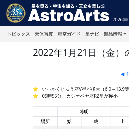
2026年
トピックス
天体写真
星空ガイド
星ナビ
製品情報
2022年1月21日（
◀ 
いっかくじゅう座V星が極大（6.0～13.9
05時55分：カシオペヤ座RZ星が極小
薄明
場所
始
終
出