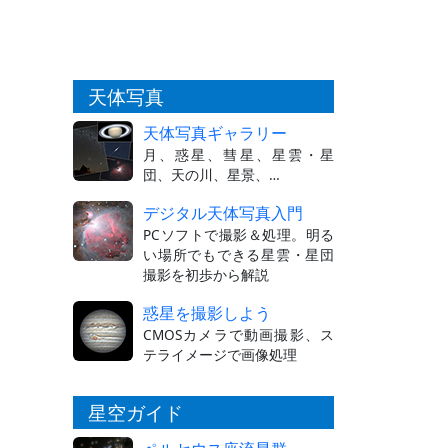
天体写真
天体写真ギャラリー
月、惑星、彗星、星雲・星
団、天の川、星景、…
デジタル天体写真入門
PCソフトで撮影＆処理。明る
い場所でもできる星雲・星団
撮影を初歩から解説
惑星を撮影しよう
CMOSカメラで動画撮影、ス
テライメージで画像処理
星空ガイド