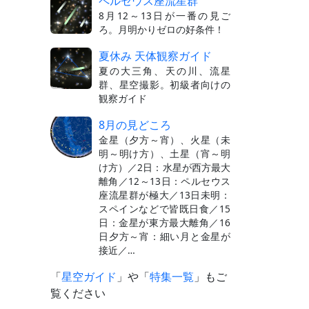
ペルセウス座流星群
8月12～13日が一番の見ご
ろ。月明かりゼロの好条件！
夏休み 天体観察ガイド
夏の大三角、天の川、流星
群、星空撮影。初級者向けの
観察ガイド
8月の見どころ
金星（夕方～宵）、火星（未
明～明け方）、土星（宵～明
け方）／2日：水星が西方最大
離角／12～13日：ペルセウス
座流星群が極大／13日未明：
スペインなどで皆既日食／15
日：金星が東方最大離角／16
日夕方～宵：細い月と金星が
接近／…
「
星空ガイド
」や「
特集一覧
」もご
覧ください