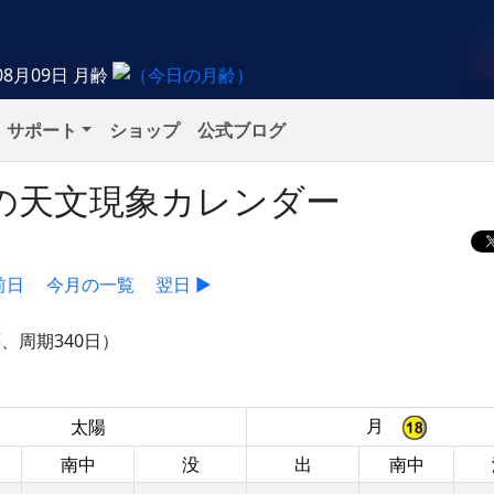
08月09日
月齢
サポート
ショップ
公式ブログ
金）の天文現象カレンダー
前日
今月の一覧
翌日 ▶
等、周期340日）
月
太陽
南中
没
出
南中