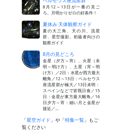
ペルセウス座流星群
8月12～13日が一番の見ご
ろ。月明かりゼロの好条件！
夏休み 天体観察ガイド
夏の大三角、天の川、流星
群、星空撮影。初級者向けの
観察ガイド
8月の見どころ
金星（夕方～宵）、火星（未
明～明け方）、土星（宵～明
け方）／2日：水星が西方最大
離角／12～13日：ペルセウス
座流星群が極大／13日未明：
スペインなどで皆既日食／15
日：金星が東方最大離角／16
日夕方～宵：細い月と金星が
接近／…
「
星空ガイド
」や「
特集一覧
」もご
覧ください