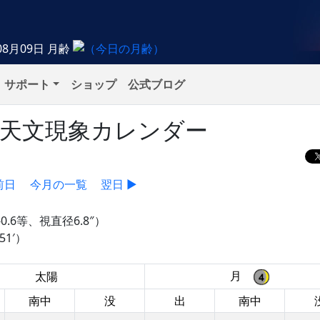
08月09日
月齢
サポート
ショップ
公式ブログ
）の天文現象カレンダー
前日
今月の一覧
翌日 ▶
-0.6等、視直径6.8″）
1′）
月
太陽
南中
没
出
南中