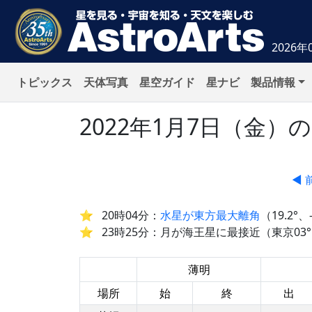
2026年
トピックス
天体写真
星空ガイド
星ナビ
製品情報
2022年1月7日（金
◀ 
20時04分：
水星が東方最大離角
（19.2°、
23時25分：月が海王星に最接近（東京03°5
薄明
場所
始
終
出