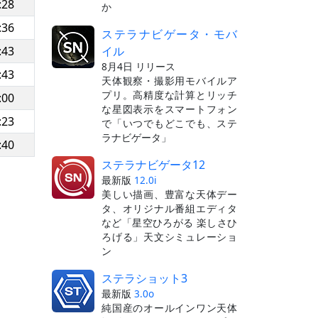
:28
か
:36
ステラナビゲータ・モバ
イル
:43
8月4日 リリース
:43
天体観察・撮影用モバイルア
プリ。高精度な計算とリッチ
:00
な星図表示をスマートフォン
:23
で「いつでもどこでも、ステ
ラナビゲータ」
:40
ステラナビゲータ12
最新版
12.0i
美しい描画、豊富な天体デー
タ、オリジナル番組エディタ
など「星空ひろがる 楽しさひ
ろげる」天文シミュレーショ
ン
ステラショット3
最新版
3.0o
純国産のオールインワン天体