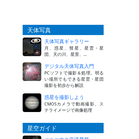
天体写真
天体写真ギャラリー
月、惑星、彗星、星雲・星
団、天の川、星景、…
デジタル天体写真入門
PCソフトで撮影＆処理。明る
い場所でもできる星雲・星団
撮影を初歩から解説
惑星を撮影しよう
CMOSカメラで動画撮影、ス
テライメージで画像処理
星空ガイド