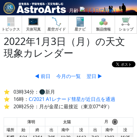
月齢
トピックス
天体写真
星空ガイド
星ナビ
製品情報
ショップ
2022年1月3日（月）の天文
現象カレンダー
◀ 前日
今月の一覧
翌日 ▶
03時34分：🌑新月
16時：
C/2021 A1レナード彗星が近日点を通過
20時25分：月が金星に最接近（東京07°49′）
月
薄明
太陽
場所
始
終
出
南中
没
出
南中
没