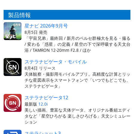
製品情報
星ナビ 2026年9月号
8月5日 発売
「宇宙兄弟」最終回 / 新月のペルセ群極大を見る・撮る
/ 変わる「惑星」の定義 / 星空の下で深呼吸する天文台
浴 / TAMRON 12-20mm F2.8 / ほか
ステラナビゲータ・モバイル
8月4日 リリース
天体観察・撮影用モバイルアプリ。高精度な計算とリッ
チな星図表示をスマートフォンで「いつでもどこでも、
ステラナビゲータ」
ステラナビゲータ12
最新版
12.0i
美しい描画、豊富な天体データ、オリジナル番組エディ
タなど「星空ひろがる 楽しさひろげる」天文シミュレー
ション
ステラショット3