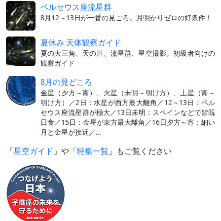
ペルセウス座流星群
8月12～13日が一番の見ごろ。月明かりゼロの好条件！
夏休み 天体観察ガイド
夏の大三角、天の川、流星群、星空撮影。初級者向けの
観察ガイド
8月の見どころ
金星（夕方～宵）、火星（未明～明け方）、土星（宵～
明け方）／2日：水星が西方最大離角／12～13日：ペル
セウス座流星群が極大／13日未明：スペインなどで皆既
日食／15日：金星が東方最大離角／16日夕方～宵：細い
月と金星が接近／…
「
星空ガイド
」や「
特集一覧
」もご覧ください