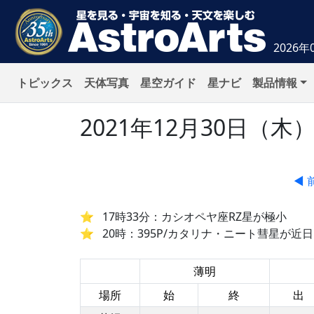
2026年
トピックス
天体写真
星空ガイド
星ナビ
製品情報
2021年12月30日（
◀ 
17時33分：カシオペヤ座RZ星が極小
20時：395P/カタリナ・ニート彗星が近日
薄明
場所
始
終
出