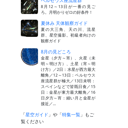
ペルセウス座流星群
8月12～13日が一番の見ご
ろ。月明かりゼロの好条件！
夏休み 天体観察ガイド
夏の大三角、天の川、流星
群、星空撮影。初級者向けの
観察ガイド
8月の見どころ
金星（夕方～宵）、火星（未
明～明け方）、土星（宵～明
け方）／2日：水星が西方最大
離角／12～13日：ペルセウス
座流星群が極大／13日未明：
スペインなどで皆既日食／15
日：金星が東方最大離角／16
日夕方～宵：細い月と金星が
接近／…
「
星空ガイド
」や「
特集一覧
」もご
覧ください