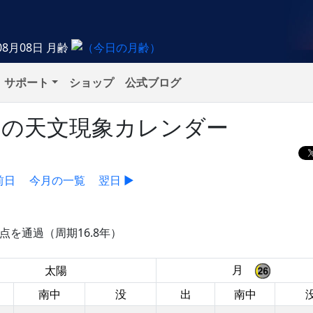
08月08日
月齢
サポート
ショップ
公式ブログ
木）の天文現象カレンダー
前日
今月の一覧
翌日 ▶
点を通過（周期16.8年）
月
太陽
南中
没
出
南中