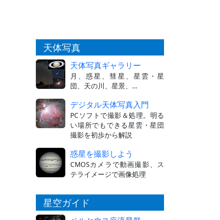
天体写真
天体写真ギャラリー
月、惑星、彗星、星雲・星
団、天の川、星景、…
デジタル天体写真入門
PCソフトで撮影＆処理。明る
い場所でもできる星雲・星団
撮影を初歩から解説
惑星を撮影しよう
CMOSカメラで動画撮影、ス
テライメージで画像処理
星空ガイド