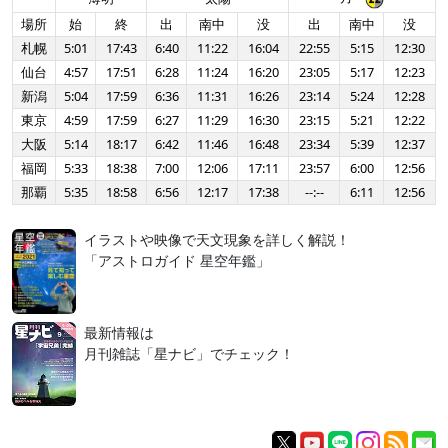
場所
始
終
出
南中
没
出
南中
没
札幌
5:01
17:43
6:40
11:22
16:04
22:55
5:15
12:30
仙台
4:57
17:51
6:28
11:24
16:20
23:05
5:17
12:23
新潟
5:04
17:59
6:36
11:31
16:26
23:14
5:24
12:28
東京
4:59
17:59
6:27
11:29
16:30
23:15
5:21
12:22
大阪
5:14
18:17
6:42
11:46
16:48
23:34
5:39
12:37
福岡
5:33
18:38
7:00
12:06
17:11
23:57
6:00
12:56
那覇
5:35
18:58
6:56
12:17
17:38
--:--
6:11
12:56
イラストや映像で天文現象を詳しく解説！
「アストロガイド 星空年鑑」
最新情報は
月刊雑誌「星ナビ」でチェック！