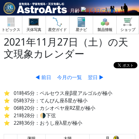
月齢
トピックス
天体写真
星空ガイド
星ナビ
製品情報
ショップ
2021年11月27日（土）の天
文現象カレンダー
◀ 前日
今月の一覧
翌日 ▶
01時45分：ペルセウス座β星アルゴルが極小
05時37分：てんびん座δ星が極小
06時20分：カシオペヤ座RZ星が極小
21時28分：🌗下弦
22時36分：おうし座λ星が極小
月
薄明
太陽