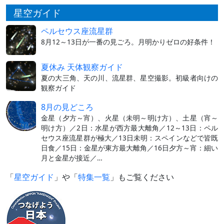
星空ガイド
ペルセウス座流星群
8月12～13日が一番の見ごろ。月明かりゼロの好条件！
夏休み 天体観察ガイド
夏の大三角、天の川、流星群、星空撮影。初級者向けの
観察ガイド
8月の見どころ
金星（夕方～宵）、火星（未明～明け方）、土星（宵～
明け方）／2日：水星が西方最大離角／12～13日：ペル
セウス座流星群が極大／13日未明：スペインなどで皆既
日食／15日：金星が東方最大離角／16日夕方～宵：細い
月と金星が接近／…
「
星空ガイド
」や「
特集一覧
」もご覧ください