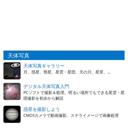
天体写真
天体写真ギャラリー
月、惑星、彗星、星雲・星団、天の川、星景、…
デジタル天体写真入門
PCソフトで撮影＆処理。明るい場所でもできる星雲・星
団撮影を初歩から解説
惑星を撮影しよう
CMOSカメラで動画撮影、ステライメージで画像処理