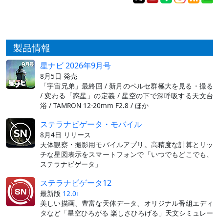
製品情報
星ナビ 2026年9月号
8月5日 発売
「宇宙兄弟」最終回 / 新月のペルセ群極大を見る・撮る
/ 変わる「惑星」の定義 / 星空の下で深呼吸する天文台
浴 / TAMRON 12-20mm F2.8 / ほか
ステラナビゲータ・モバイル
8月4日 リリース
天体観察・撮影用モバイルアプリ。高精度な計算とリッ
チな星図表示をスマートフォンで「いつでもどこでも、
ステラナビゲータ」
ステラナビゲータ12
最新版
12.0i
美しい描画、豊富な天体データ、オリジナル番組エディ
タなど「星空ひろがる 楽しさひろげる」天文シミュレー