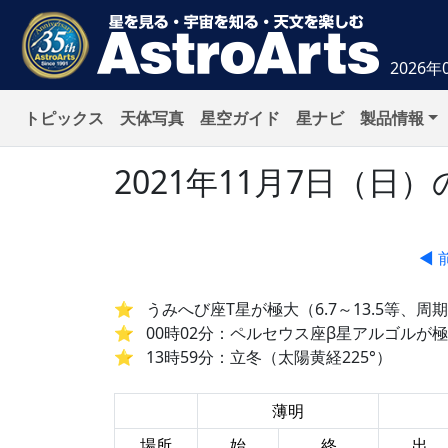
2026年
トピックス
天体写真
星空ガイド
星ナビ
製品情報
2021年11月7日（
◀ 
うみへび座T星が極大（6.7～13.5等、周期
00時02分：ペルセウス座β星アルゴルが
13時59分：立冬（太陽黄経225°）
薄明
場所
始
終
出