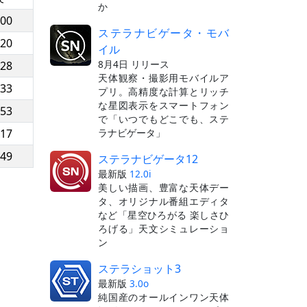
か
:00
ステラナビゲータ・モバ
:20
イル
8月4日 リリース
:28
天体観察・撮影用モバイルア
:33
プリ。高精度な計算とリッチ
な星図表示をスマートフォン
:53
で「いつでもどこでも、ステ
ラナビゲータ」
:17
:49
ステラナビゲータ12
最新版
12.0i
美しい描画、豊富な天体デー
タ、オリジナル番組エディタ
など「星空ひろがる 楽しさひ
ろげる」天文シミュレーショ
ン
ステラショット3
最新版
3.0o
純国産のオールインワン天体