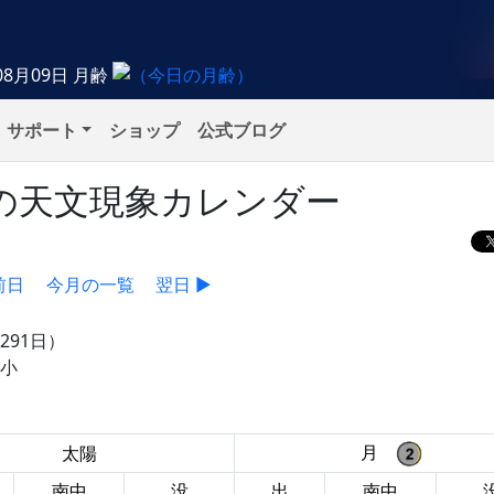
08月09日
月齢
サポート
ショップ
公式ブログ
日）の天文現象カレンダー
前日
今月の一覧
翌日 ▶
291日）
極小
月
太陽
南中
没
出
南中