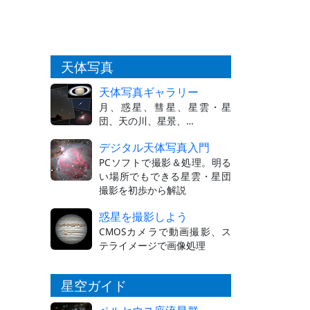
天体写真
天体写真ギャラリー
月、惑星、彗星、星雲・星
団、天の川、星景、…
デジタル天体写真入門
PCソフトで撮影＆処理。明る
い場所でもできる星雲・星団
撮影を初歩から解説
惑星を撮影しよう
CMOSカメラで動画撮影、ス
テライメージで画像処理
星空ガイド