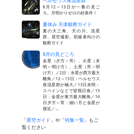
ペルセウス座流星群
8月12～13日が一番の見ご
ろ。月明かりゼロの好条件！
夏休み 天体観察ガイド
夏の大三角、天の川、流星
群、星空撮影。初級者向けの
観察ガイド
8月の見どころ
金星（夕方～宵）、火星（未
明～明け方）、土星（宵～明
け方）／2日：水星が西方最大
離角／12～13日：ペルセウス
座流星群が極大／13日未明：
スペインなどで皆既日食／15
日：金星が東方最大離角／16
日夕方～宵：細い月と金星が
接近／…
「
星空ガイド
」や「
特集一覧
」もご
覧ください