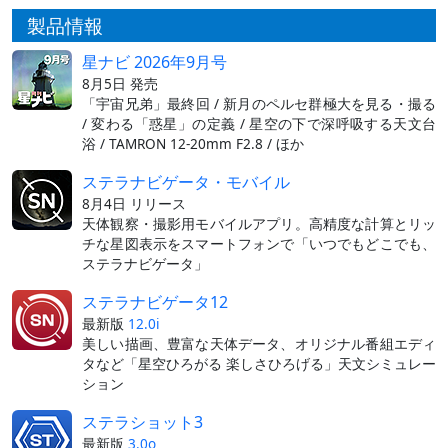
製品情報
星ナビ 2026年9月号
8月5日 発売
「宇宙兄弟」最終回 / 新月のペルセ群極大を見る・撮る
/ 変わる「惑星」の定義 / 星空の下で深呼吸する天文台
浴 / TAMRON 12-20mm F2.8 / ほか
ステラナビゲータ・モバイル
8月4日 リリース
天体観察・撮影用モバイルアプリ。高精度な計算とリッ
チな星図表示をスマートフォンで「いつでもどこでも、
ステラナビゲータ」
ステラナビゲータ12
最新版
12.0i
美しい描画、豊富な天体データ、オリジナル番組エディ
タなど「星空ひろがる 楽しさひろげる」天文シミュレー
ション
ステラショット3
最新版
3.0o