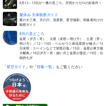
8月12～13日が一番の見ごろ。月明かりゼロの好条件！
夏休み 天体観察ガイド
夏の大三角、天の川、流星群、星空撮影。初級者向けの
観察ガイド
8月の見どころ
金星（夕方～宵）、火星（未明～明け方）、土星（宵～
明け方）／12～13日：ペルセウス座流星群が極大／13
日未明：スペインなどで皆既日食／15日：金星が東方最
大離角／16日夕方～宵：細い月と金星が接近／19日：伝
統的七夕
「
星空ガイド
」や「
特集一覧
」もご覧ください