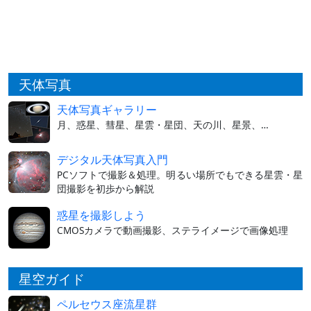
天体写真
天体写真ギャラリー
月、惑星、彗星、星雲・星団、天の川、星景、…
デジタル天体写真入門
PCソフトで撮影＆処理。明るい場所でもできる星雲・星
団撮影を初歩から解説
惑星を撮影しよう
CMOSカメラで動画撮影、ステライメージで画像処理
星空ガイド
ペルセウス座流星群