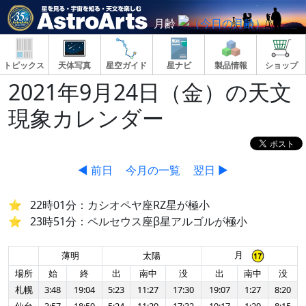
月齢
トピックス
天体写真
星空ガイド
星ナビ
製品情報
ショップ
2021年9月24日（金）の天文
現象カレンダー
◀ 前日
今月の一覧
翌日 ▶
22時01分：カシオペヤ座RZ星が極小
23時51分：ペルセウス座β星アルゴルが極小
月
薄明
太陽
場所
始
終
出
南中
没
出
南中
没
札幌
3:48
19:04
5:23
11:27
17:30
19:07
1:27
8:20