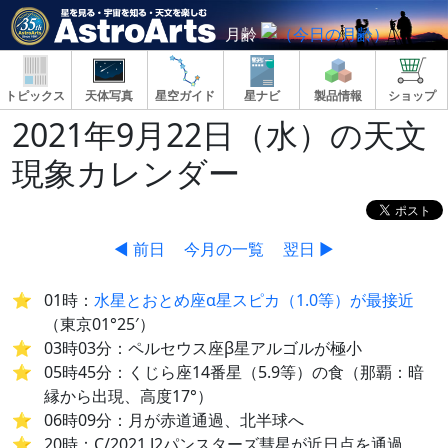
月齢
トピックス
天体写真
星空ガイド
星ナビ
製品情報
ショップ
2021年9月22日（水）の天文
現象カレンダー
◀ 前日
今月の一覧
翌日 ▶
01時：
水星とおとめ座α星スピカ（1.0等）が最接近
（東京01°25′）
03時03分：ペルセウス座β星アルゴルが極小
05時45分：くじら座14番星（5.9等）の食（那覇：暗
縁から出現、高度17°）
06時09分：月が赤道通過、北半球へ
20時：C/2021 J2パンスターズ彗星が近日点を通過