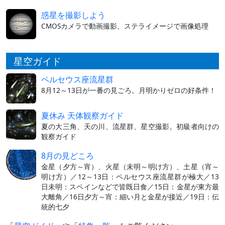
惑星を撮影しよう
CMOSカメラで動画撮影、ステライメージで画像処理
星空ガイド
ペルセウス座流星群
8月12～13日が一番の見ごろ。月明かりゼロの好条件！
夏休み 天体観察ガイド
夏の大三角、天の川、流星群、星空撮影。初級者向けの
観察ガイド
8月の見どころ
金星（夕方～宵）、火星（未明～明け方）、土星（宵～
明け方）／12～13日：ペルセウス座流星群が極大／13
日未明：スペインなどで皆既日食／15日：金星が東方最
大離角／16日夕方～宵：細い月と金星が接近／19日：伝
統的七夕