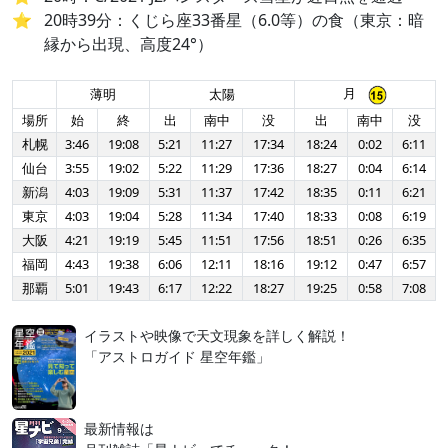
20時39分：くじら座33番星（6.0等）の食（東京：暗
縁から出現、高度24°）
月
薄明
太陽
場所
始
終
出
南中
没
出
南中
没
札幌
3:46
19:08
5:21
11:27
17:34
18:24
0:02
6:11
仙台
3:55
19:02
5:22
11:29
17:36
18:27
0:04
6:14
新潟
4:03
19:09
5:31
11:37
17:42
18:35
0:11
6:21
東京
4:03
19:04
5:28
11:34
17:40
18:33
0:08
6:19
大阪
4:21
19:19
5:45
11:51
17:56
18:51
0:26
6:35
福岡
4:43
19:38
6:06
12:11
18:16
19:12
0:47
6:57
那覇
5:01
19:43
6:17
12:22
18:27
19:25
0:58
7:08
イラストや映像で天文現象を詳しく解説！
「アストロガイド 星空年鑑」
最新情報は