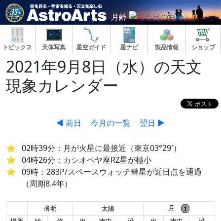
月齢
トピックス
天体写真
星空ガイド
星ナビ
製品情報
ショップ
2021年9月8日（水）の天文
現象カレンダー
◀ 前日
今月の一覧
翌日 ▶
02時39分：月が火星に最接近（東京03°29′）
04時26分：カシオペヤ座RZ星が極小
09時：283P/スペースウォッチ彗星が近日点を通過
（周期8.4年）
月
薄明
太陽