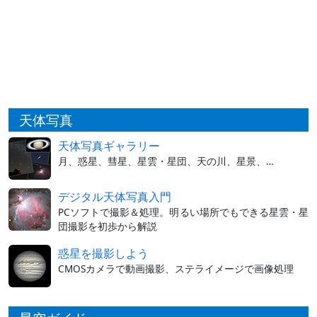
天体写真
天体写真ギャラリー
月、惑星、彗星、星雲・星団、天の川、星景、…
デジタル天体写真入門
PCソフトで撮影＆処理。明るい場所でもできる星雲・星
団撮影を初歩から解説
惑星を撮影しよう
CMOSカメラで動画撮影、ステライメージで画像処理