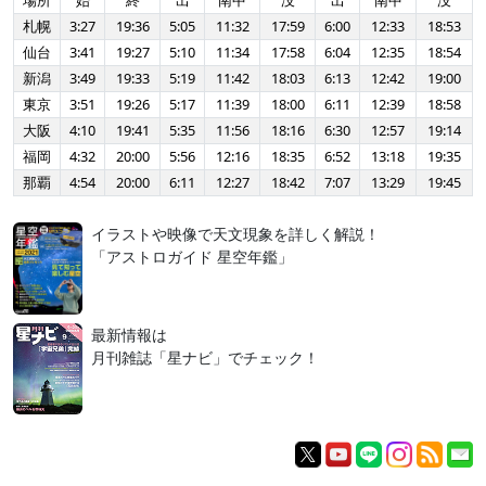
場所
始
終
出
南中
没
出
南中
没
札幌
3:27
19:36
5:05
11:32
17:59
6:00
12:33
18:53
仙台
3:41
19:27
5:10
11:34
17:58
6:04
12:35
18:54
新潟
3:49
19:33
5:19
11:42
18:03
6:13
12:42
19:00
東京
3:51
19:26
5:17
11:39
18:00
6:11
12:39
18:58
大阪
4:10
19:41
5:35
11:56
18:16
6:30
12:57
19:14
福岡
4:32
20:00
5:56
12:16
18:35
6:52
13:18
19:35
那覇
4:54
20:00
6:11
12:27
18:42
7:07
13:29
19:45
イラストや映像で天文現象を詳しく解説！
「アストロガイド 星空年鑑」
最新情報は
月刊雑誌「星ナビ」でチェック！