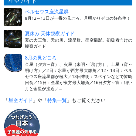
星空ガイド
ペルセウス座流星群
8月12～13日が一番の見ごろ。月明かりゼロの好条件！
夏休み 天体観察ガイド
夏の大三角、天の川、流星群、星空撮影。初級者向けの
観察ガイド
8月の見どころ
金星（夕方～宵）、火星（未明～明け方）、土星（宵～
明け方）／2日：水星が西方最大離角／12～13日：ペル
セウス座流星群が極大／13日未明：スペインなどで皆既
日食／15日：金星が東方最大離角／16日夕方～宵：細い
月と金星が接近／…
「
星空ガイド
」や「
特集一覧
」もご覧ください