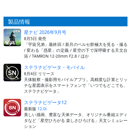
製品情報
星ナビ 2026年9月号
8月5日 発売
「宇宙兄弟」最終回 / 新月のペルセ群極大を見る・撮る
/ 変わる「惑星」の定義 / 星空の下で深呼吸する天文台
浴 / TAMRON 12-20mm F2.8 / ほか
ステラナビゲータ・モバイル
8月4日 リリース
天体観察・撮影用モバイルアプリ。高精度な計算とリッ
チな星図表示をスマートフォンで「いつでもどこでも、
ステラナビゲータ」
ステラナビゲータ12
最新版
12.0i
美しい描画、豊富な天体データ、オリジナル番組エディ
タなど「星空ひろがる 楽しさひろげる」天文シミュレー
ション