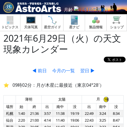
月齢
トピックス
天体写真
星空ガイド
星ナビ
製品情報
ショップ
2021年6月29日（火）の天文
現象カレンダー
◀ 前日
今月の一覧
翌日 ▶
09時02分：月が木星に最接近（東京04°28′）
月
薄明
太陽
場所
始
終
出
南中
没
出
南中
没
札幌
1:40
21:36
3:57
11:38
19:19
22:49
3:24
8:34
仙台
2:20
21:00
4:14
11:40
19:06
22:43
3:25
8:47