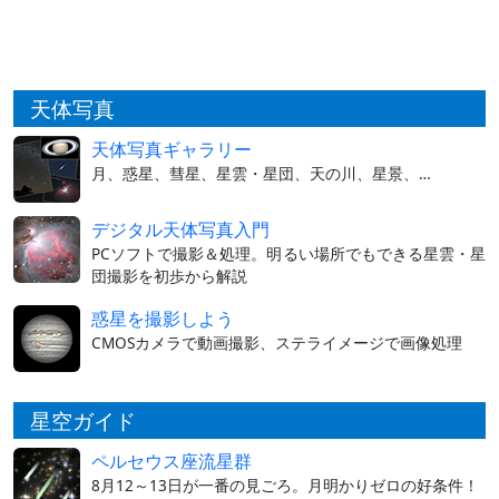
天体写真
天体写真ギャラリー
月、惑星、彗星、星雲・星団、天の川、星景、…
デジタル天体写真入門
PCソフトで撮影＆処理。明るい場所でもできる星雲・星
団撮影を初歩から解説
惑星を撮影しよう
CMOSカメラで動画撮影、ステライメージで画像処理
星空ガイド
ペルセウス座流星群
8月12～13日が一番の見ごろ。月明かりゼロの好条件！