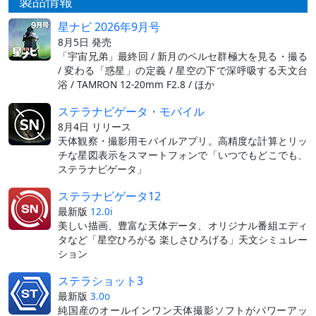
製品情報
星ナビ 2026年9月号
8月5日 発売
「宇宙兄弟」最終回 / 新月のペルセ群極大を見る・撮る
/ 変わる「惑星」の定義 / 星空の下で深呼吸する天文台
浴 / TAMRON 12-20mm F2.8 / ほか
ステラナビゲータ・モバイル
8月4日 リリース
天体観察・撮影用モバイルアプリ。高精度な計算とリッ
チな星図表示をスマートフォンで「いつでもどこでも、
ステラナビゲータ」
ステラナビゲータ12
最新版
12.0i
美しい描画、豊富な天体データ、オリジナル番組エディ
タなど「星空ひろがる 楽しさひろげる」天文シミュレー
ション
ステラショット3
最新版
3.0o
純国産のオールインワン天体撮影ソフトがパワーアッ