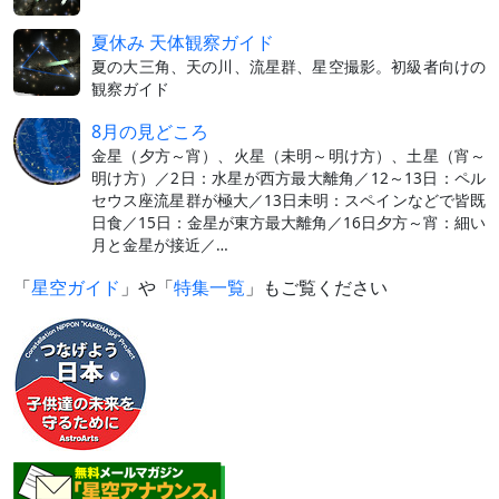
夏休み 天体観察ガイド
夏の大三角、天の川、流星群、星空撮影。初級者向けの
観察ガイド
8月の見どころ
金星（夕方～宵）、火星（未明～明け方）、土星（宵～
明け方）／2日：水星が西方最大離角／12～13日：ペル
セウス座流星群が極大／13日未明：スペインなどで皆既
日食／15日：金星が東方最大離角／16日夕方～宵：細い
月と金星が接近／…
「
星空ガイド
」や「
特集一覧
」もご覧ください