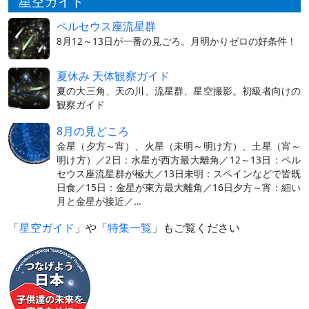
星空ガイド
ペルセウス座流星群
8月12～13日が一番の見ごろ。月明かりゼロの好条件！
夏休み 天体観察ガイド
夏の大三角、天の川、流星群、星空撮影。初級者向けの
観察ガイド
8月の見どころ
金星（夕方～宵）、火星（未明～明け方）、土星（宵～
明け方）／2日：水星が西方最大離角／12～13日：ペル
セウス座流星群が極大／13日未明：スペインなどで皆既
日食／15日：金星が東方最大離角／16日夕方～宵：細い
月と金星が接近／…
「
星空ガイド
」や「
特集一覧
」もご覧ください