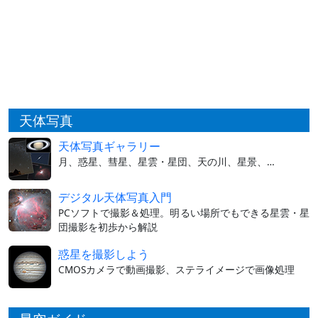
天体写真
天体写真ギャラリー
月、惑星、彗星、星雲・星団、天の川、星景、…
デジタル天体写真入門
PCソフトで撮影＆処理。明るい場所でもできる星雲・星
団撮影を初歩から解説
惑星を撮影しよう
CMOSカメラで動画撮影、ステライメージで画像処理