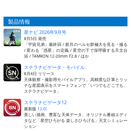
製品情報
星ナビ 2026年9月号
8月5日 発売
「宇宙兄弟」最終回 / 新月のペルセ群極大を見る・撮る
/ 変わる「惑星」の定義 / 星空の下で深呼吸する天文台
浴 / TAMRON 12-20mm F2.8 / ほか
ステラナビゲータ・モバイル
8月4日 リリース
天体観察・撮影用モバイルアプリ。高精度な計算とリッ
チな星図表示をスマートフォンで「いつでもどこでも、
ステラナビゲータ」
ステラナビゲータ12
最新版
12.0i
美しい描画、豊富な天体データ、オリジナル番組エディ
タなど「星空ひろがる 楽しさひろげる」天文シミュレー
ション