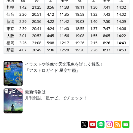
場所
始
終
出
南中
没
出
南中
没
札幌
1:42
21:25
3:56
11:33
19:11
1:30
7:41
14:02
仙台
2:20
20:51
4:12
11:35
18:58
1:32
7:43
14:02
新潟
2:29
20:56
4:22
11:42
19:03
1:40
7:50
14:09
東京
2:39
20:41
4:24
11:40
18:55
1:37
7:47
14:06
大阪
3:01
20:53
4:45
11:56
19:08
1:55
8:05
14:22
福岡
3:26
21:08
5:08
12:17
19:26
2:15
8:26
14:43
那覇
4:07
20:49
5:36
12:28
19:20
2:26
8:37
14:53
イラストや映像で天文現象を詳しく解説！
「アストロガイド 星空年鑑」
最新情報は
月刊雑誌「星ナビ」でチェック！