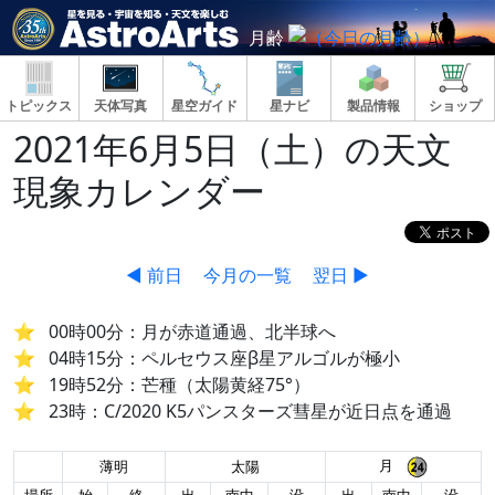
月齢
トピックス
天体写真
星空ガイド
星ナビ
製品情報
ショップ
2021年6月5日（土）の天文
現象カレンダー
◀ 前日
今月の一覧
翌日 ▶
00時00分：月が赤道通過、北半球へ
04時15分：ペルセウス座β星アルゴルが極小
19時52分：芒種（太陽黄経75°）
23時：C/2020 K5パンスターズ彗星が近日点を通過
月
薄明
太陽