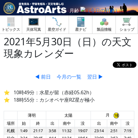
月齢
トピックス
天体写真
星空ガイド
星ナビ
製品情報
ショップ
2021年5月30日（日）の天文
現象カレンダー
◀ 前日
今月の一覧
翌日 ▶
10時49分：水星が留（赤経05.62h）
18時55分：カシオペヤ座RZ星が極小
月
薄明
太陽
場所
始
終
出
南中
没
出
南中
没
札幌
1:49
21:17
3:58
11:32
19:07
23:14
2:51
7:19