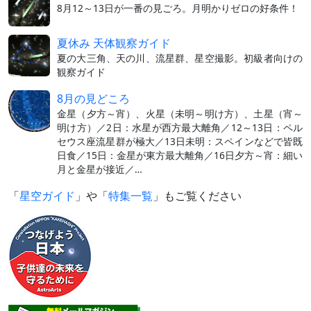
8月12～13日が一番の見ごろ。月明かりゼロの好条件！
夏休み 天体観察ガイド
夏の大三角、天の川、流星群、星空撮影。初級者向けの
観察ガイド
8月の見どころ
金星（夕方～宵）、火星（未明～明け方）、土星（宵～
明け方）／2日：水星が西方最大離角／12～13日：ペル
セウス座流星群が極大／13日未明：スペインなどで皆既
日食／15日：金星が東方最大離角／16日夕方～宵：細い
月と金星が接近／…
「
星空ガイド
」や「
特集一覧
」もご覧ください