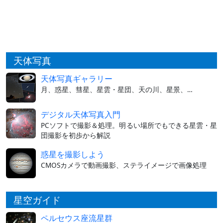
天体写真
天体写真ギャラリー
月、惑星、彗星、星雲・星団、天の川、星景、…
デジタル天体写真入門
PCソフトで撮影＆処理。明るい場所でもできる星雲・星
団撮影を初歩から解説
惑星を撮影しよう
CMOSカメラで動画撮影、ステライメージで画像処理
星空ガイド
ペルセウス座流星群