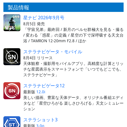
製品情報
星ナビ 2026年9月号
8月5日 発売
「宇宙兄弟」最終回 / 新月のペルセ群極大を見る・撮る
/ 変わる「惑星」の定義 / 星空の下で深呼吸する天文台
浴 / TAMRON 12-20mm F2.8 / ほか
ステラナビゲータ・モバイル
8月4日 リリース
天体観察・撮影用モバイルアプリ。高精度な計算とリッ
チな星図表示をスマートフォンで「いつでもどこでも、
ステラナビゲータ」
ステラナビゲータ12
最新版
12.0i
美しい描画、豊富な天体データ、オリジナル番組エディ
タなど「星空ひろがる 楽しさひろげる」天文シミュレー
ション
ステラショット3
最新版
3.0o