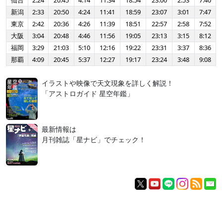
仙台
2:24
20:45
4:14
11:34
18:54
23:00
2:53
7:40
新潟
2:33
20:50
4:24
11:41
18:59
23:07
3:01
7:47
東京
2:42
20:36
4:26
11:39
18:51
22:57
2:58
7:52
大阪
3:04
20:48
4:46
11:56
19:05
23:13
3:15
8:12
福岡
3:29
21:03
5:10
12:16
19:22
23:31
3:37
8:36
那覇
4:09
20:45
5:37
12:27
19:17
23:24
3:48
9:08
イラストや映像で天文現象を詳しく解説！
「アストロガイド 星空年鑑」
最新情報は
月刊雑誌「星ナビ」でチェック！