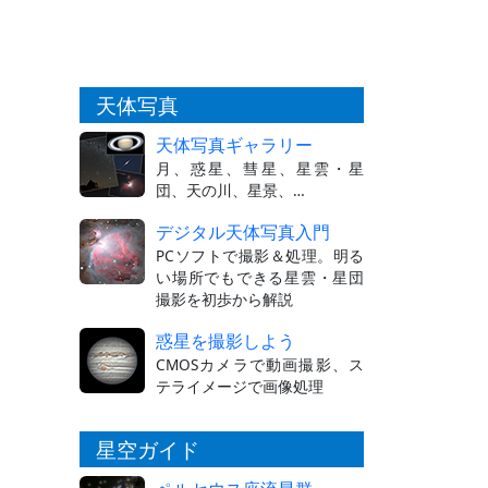
天体写真
天体写真ギャラリー
月、惑星、彗星、星雲・星
団、天の川、星景、…
デジタル天体写真入門
PCソフトで撮影＆処理。明る
い場所でもできる星雲・星団
撮影を初歩から解説
惑星を撮影しよう
CMOSカメラで動画撮影、ス
テライメージで画像処理
星空ガイド