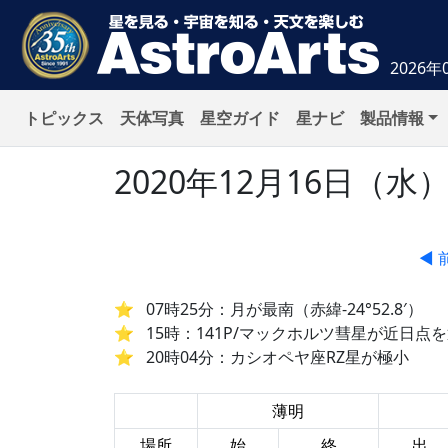
2026年
トピックス
天体写真
星空ガイド
星ナビ
製品情報
2020年12月16日（
◀ 
07時25分：月が最南（赤緯-24°52.8′）
15時：141P/マックホルツ彗星が近日点を
20時04分：カシオペヤ座RZ星が極小
薄明
場所
始
終
出