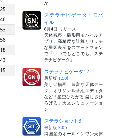
か
:25
ステラナビゲータ・モバ
:46
イル
8月4日 リリース
:53
天体観察・撮影用モバイルア
:58
プリ。高精度な計算とリッチ
な星図表示をスマートフォン
:18
で「いつでもどこでも、ステ
ラナビゲータ」
:43
:15
ステラナビゲータ12
最新版
12.0i
美しい描画、豊富な天体デー
タ、オリジナル番組エディタ
など「星空ひろがる 楽しさひ
ろげる」天文シミュレーショ
ン
ステラショット3
最新版
3.0o
純国産のオールインワン天体