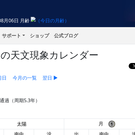
08月06日
月齢
サポート
ショップ
公式ブログ
水）の天文現象カレンダー
前日
今月の一覧
翌日 ▶
通過（周期5.3年）
月
太陽
南中
没
出
南中