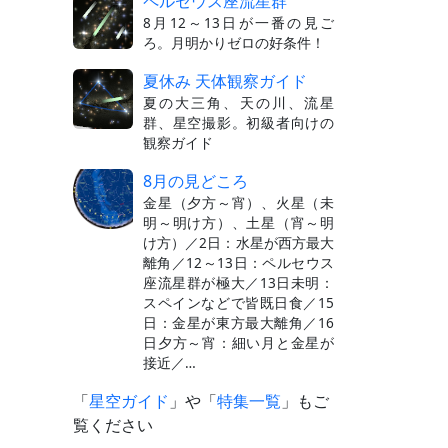
ペルセウス座流星群
8月12～13日が一番の見ご
ろ。月明かりゼロの好条件！
夏休み 天体観察ガイド
夏の大三角、天の川、流星
群、星空撮影。初級者向けの
観察ガイド
8月の見どころ
金星（夕方～宵）、火星（未
明～明け方）、土星（宵～明
け方）／2日：水星が西方最大
離角／12～13日：ペルセウス
座流星群が極大／13日未明：
スペインなどで皆既日食／15
日：金星が東方最大離角／16
日夕方～宵：細い月と金星が
接近／…
「
星空ガイド
」や「
特集一覧
」もご
覧ください