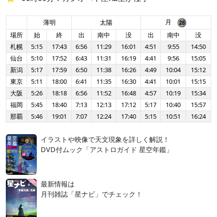
月
薄明
太陽
場所
始
終
出
南中
没
出
南中
没
札幌
5:15
17:43
6:56
11:29
16:01
4:51
9:55
14:50
仙台
5:10
17:52
6:43
11:31
16:19
4:41
9:56
15:05
新潟
5:17
17:59
6:50
11:38
16:26
4:49
10:04
15:12
東京
5:11
18:00
6:41
11:35
16:30
4:41
10:01
15:15
大阪
5:26
18:18
6:56
11:52
16:48
4:57
10:19
15:34
福岡
5:45
18:40
7:13
12:13
17:12
5:17
10:40
15:57
那覇
5:46
19:01
7:07
12:24
17:40
5:15
10:51
16:24
イラストや映像で天文現象を詳しく解説！
DVD付ムック「アストロガイド 星空年鑑」
最新情報は
月刊雑誌「星ナビ」でチェック！