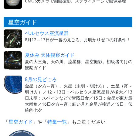
CMOSカメラで動画撮影、ステライメージで画像処理
星空ガイド
ペルセウス座流星群
8月12～13日が一番の見ごろ。月明かりゼロの好条件！
夏休み 天体観察ガイド
夏の大三角、天の川、流星群、星空撮影。初級者向けの
観察ガイド
8月の見どころ
金星（夕方～宵）、火星（未明～明け方）、土星（宵～
明け方）／12～13日：ペルセウス座流星群が極大／13
日未明：スペインなどで皆既日食／15日：金星が東方最
大離角／16日夕方～宵：細い月と金星が接近／19日：伝
統的七夕
「
星空ガイド
」や「
特集一覧
」もご覧ください