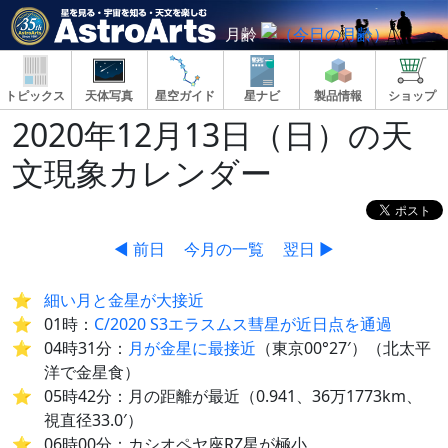
月齢
トピックス
天体写真
星空ガイド
星ナビ
製品情報
ショップ
2020年12月13日（日）の天
文現象カレンダー
◀ 前日
今月の一覧
翌日 ▶
細い月と金星が大接近
01時：
C/2020 S3エラスムス彗星が近日点を通過
04時31分：
月が金星に最接近
（東京00°27′）（北太平
洋で金星食）
05時42分：月の距離が最近（0.941、36万1773km、
視直径33.0′）
06時00分：カシオペヤ座RZ星が極小