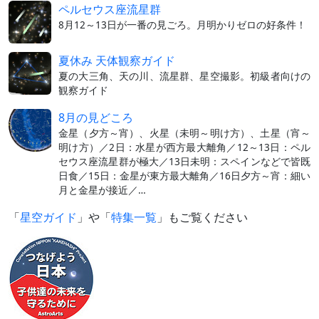
ペルセウス座流星群
8月12～13日が一番の見ごろ。月明かりゼロの好条件！
夏休み 天体観察ガイド
夏の大三角、天の川、流星群、星空撮影。初級者向けの
観察ガイド
8月の見どころ
金星（夕方～宵）、火星（未明～明け方）、土星（宵～
明け方）／2日：水星が西方最大離角／12～13日：ペル
セウス座流星群が極大／13日未明：スペインなどで皆既
日食／15日：金星が東方最大離角／16日夕方～宵：細い
月と金星が接近／…
「
星空ガイド
」や「
特集一覧
」もご覧ください