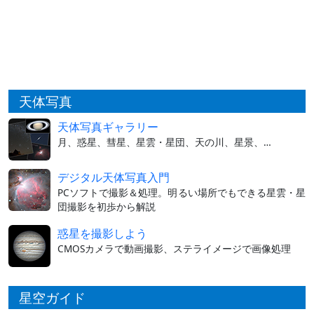
天体写真
天体写真ギャラリー
月、惑星、彗星、星雲・星団、天の川、星景、…
デジタル天体写真入門
PCソフトで撮影＆処理。明るい場所でもできる星雲・星
団撮影を初歩から解説
惑星を撮影しよう
CMOSカメラで動画撮影、ステライメージで画像処理
星空ガイド