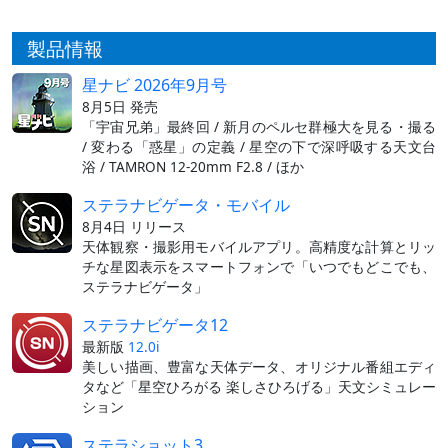
製品情報
星ナビ 2026年9月号
8月5日 発売
「宇宙兄弟」最終回 / 新月のペルセ群極大を見る・撮る
/ 変わる「惑星」の定義 / 星空の下で深呼吸する天文台
浴 / TAMRON 12-20mm F2.8 / ほか
ステラナビゲータ・モバイル
8月4日 リリース
天体観察・撮影用モバイルアプリ。高精度な計算とリッ
チな星図表示をスマートフォンで「いつでもどこでも、
ステラナビゲータ」
ステラナビゲータ12
最新版
12.0i
美しい描画、豊富な天体データ、オリジナル番組エディ
タなど「星空ひろがる 楽しさひろげる」天文シミュレー
ション
ステラショット3