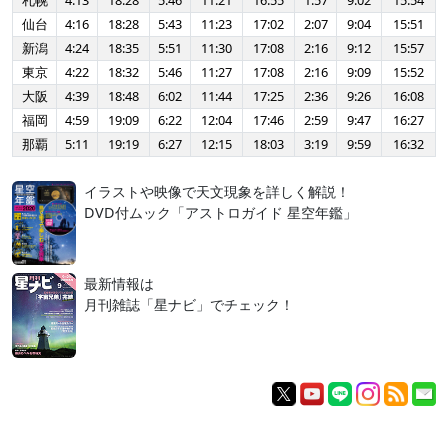
札幌
4:13
18:28
5:46
11:21
16:55
1:57
9:02
15:54
仙台
4:16
18:28
5:43
11:23
17:02
2:07
9:04
15:51
新潟
4:24
18:35
5:51
11:30
17:08
2:16
9:12
15:57
東京
4:22
18:32
5:46
11:27
17:08
2:16
9:09
15:52
大阪
4:39
18:48
6:02
11:44
17:25
2:36
9:26
16:08
福岡
4:59
19:09
6:22
12:04
17:46
2:59
9:47
16:27
那覇
5:11
19:19
6:27
12:15
18:03
3:19
9:59
16:32
イラストや映像で天文現象を詳しく解説！
DVD付ムック「アストロガイド 星空年鑑」
最新情報は
月刊雑誌「星ナビ」でチェック！