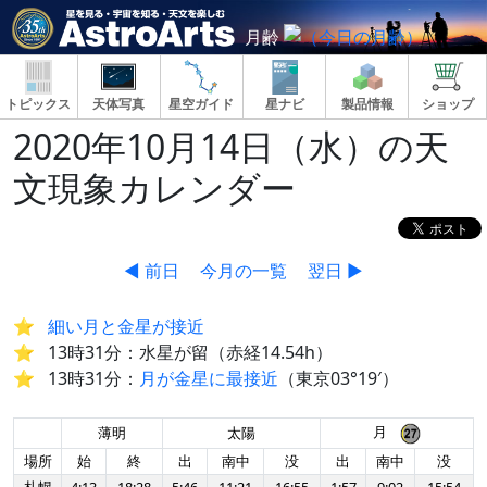
月齢
トピックス
天体写真
星空ガイド
星ナビ
製品情報
ショップ
2020年10月14日（水）の天
文現象カレンダー
◀ 前日
今月の一覧
翌日 ▶
細い月と金星が接近
13時31分：水星が留（赤経14.54h）
13時31分：
月が金星に最接近
（東京03°19′）
月
薄明
太陽
場所
始
終
出
南中
没
出
南中
没