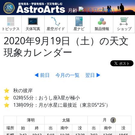
月齢
トピックス
天体写真
星空ガイド
星ナビ
製品情報
ショップ
2020年9月19日（土）の天文
現象カレンダー
◀ 前日
今月の一覧
翌日 ▶
秋の彼岸
02時55分：おうし座λ星が極小
13時09分：月が水星に最接近（東京05°25′）
月
薄明
太陽
場所
始
終
出
南中
没
出
南中
没