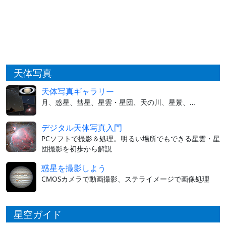
天体写真
天体写真ギャラリー
月、惑星、彗星、星雲・星団、天の川、星景、…
デジタル天体写真入門
PCソフトで撮影＆処理。明るい場所でもできる星雲・星
団撮影を初歩から解説
惑星を撮影しよう
CMOSカメラで動画撮影、ステライメージで画像処理
星空ガイド