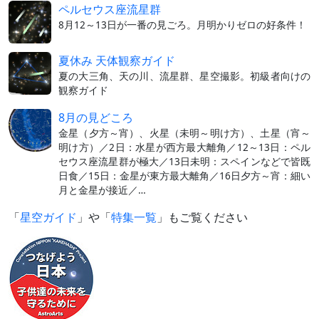
ペルセウス座流星群
8月12～13日が一番の見ごろ。月明かりゼロの好条件！
夏休み 天体観察ガイド
夏の大三角、天の川、流星群、星空撮影。初級者向けの
観察ガイド
8月の見どころ
金星（夕方～宵）、火星（未明～明け方）、土星（宵～
明け方）／2日：水星が西方最大離角／12～13日：ペル
セウス座流星群が極大／13日未明：スペインなどで皆既
日食／15日：金星が東方最大離角／16日夕方～宵：細い
月と金星が接近／…
「
星空ガイド
」や「
特集一覧
」もご覧ください