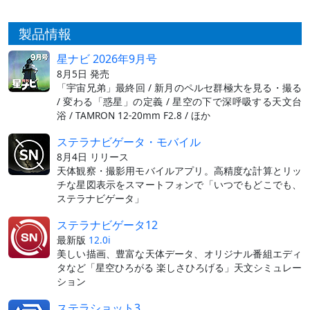
製品情報
星ナビ 2026年9月号
8月5日 発売
「宇宙兄弟」最終回 / 新月のペルセ群極大を見る・撮る
/ 変わる「惑星」の定義 / 星空の下で深呼吸する天文台
浴 / TAMRON 12-20mm F2.8 / ほか
ステラナビゲータ・モバイル
8月4日 リリース
天体観察・撮影用モバイルアプリ。高精度な計算とリッ
チな星図表示をスマートフォンで「いつでもどこでも、
ステラナビゲータ」
ステラナビゲータ12
最新版
12.0i
美しい描画、豊富な天体データ、オリジナル番組エディ
タなど「星空ひろがる 楽しさひろげる」天文シミュレー
ション
ステラショット3