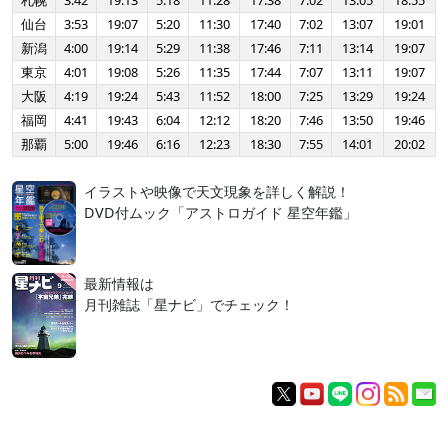
札幌
3:42
19:13
5:18
11:28
17:38
7:02
13:05
18:55
仙台
3:53
19:07
5:20
11:30
17:40
7:02
13:07
19:01
新潟
4:00
19:14
5:29
11:38
17:46
7:11
13:14
19:07
東京
4:01
19:08
5:26
11:35
17:44
7:07
13:11
19:07
大阪
4:19
19:24
5:43
11:52
18:00
7:25
13:29
19:24
福岡
4:41
19:43
6:04
12:12
18:20
7:46
13:50
19:46
那覇
5:00
19:46
6:16
12:23
18:30
7:55
14:01
20:02
イラストや映像で天文現象を詳しく解説！
DVD付ムック「アストロガイド 星空年鑑」
最新情報は
月刊雑誌「星ナビ」でチェック！