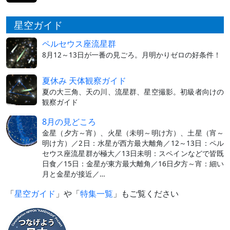
星空ガイド
ペルセウス座流星群
8月12～13日が一番の見ごろ。月明かりゼロの好条件！
夏休み 天体観察ガイド
夏の大三角、天の川、流星群、星空撮影。初級者向けの
観察ガイド
8月の見どころ
金星（夕方～宵）、火星（未明～明け方）、土星（宵～
明け方）／2日：水星が西方最大離角／12～13日：ペル
セウス座流星群が極大／13日未明：スペインなどで皆既
日食／15日：金星が東方最大離角／16日夕方～宵：細い
月と金星が接近／…
「
星空ガイド
」や「
特集一覧
」もご覧ください