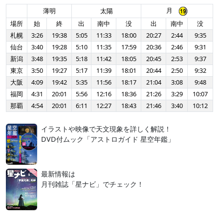
月
薄明
太陽
場所
始
終
出
南中
没
出
南中
没
札幌
3:26
19:38
5:05
11:33
18:00
20:27
2:44
9:35
仙台
3:40
19:28
5:10
11:35
17:59
20:36
2:46
9:31
新潟
3:48
19:35
5:18
11:42
18:05
20:45
2:53
9:37
東京
3:50
19:27
5:17
11:39
18:01
20:44
2:50
9:32
大阪
4:09
19:42
5:35
11:56
18:17
21:04
3:08
9:48
福岡
4:31
20:01
5:56
12:16
18:36
21:26
3:29
10:07
那覇
4:54
20:01
6:11
12:27
18:43
21:46
3:40
10:12
イラストや映像で天文現象を詳しく解説！
DVD付ムック「アストロガイド 星空年鑑」
最新情報は
月刊雑誌「星ナビ」でチェック！