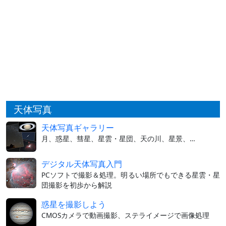
天体写真
天体写真ギャラリー
月、惑星、彗星、星雲・星団、天の川、星景、…
デジタル天体写真入門
PCソフトで撮影＆処理。明るい場所でもできる星雲・星
団撮影を初歩から解説
惑星を撮影しよう
CMOSカメラで動画撮影、ステライメージで画像処理