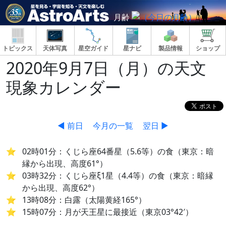
月齢
トピックス
天体写真
星空ガイド
星ナビ
製品情報
ショップ
2020年9月7日（月）の天文
現象カレンダー
◀ 前日
今月の一覧
翌日 ▶
02時01分：くじら座64番星（5.6等）の食（東京：暗
縁から出現、高度61°）
03時32分：くじら座ξ1星（4.4等）の食（東京：暗縁
から出現、高度62°）
13時08分：白露（太陽黄経165°）
15時07分：月が天王星に最接近（東京03°42′）