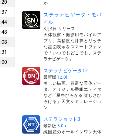
:20
か
:37
ステラナビゲータ・モバ
イル
:44
8月4日 リリース
:48
天体観察・撮影用モバイルア
プリ。高精度な計算とリッチ
:08
な星図表示をスマートフォン
:31
で「いつでもどこでも、ステ
ラナビゲータ」
:00
ステラナビゲータ12
最新版
12.0i
美しい描画、豊富な天体デー
タ、オリジナル番組エディタ
など「星空ひろがる 楽しさひ
ろげる」天文シミュレーショ
ン
ステラショット3
最新版
3.0o
純国産のオールインワン天体