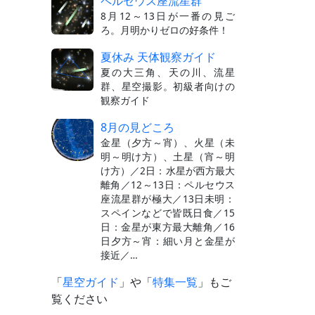
ペルセウス座流星群
8月12～13日が一番の見ご
ろ。月明かりゼロの好条件！
夏休み 天体観察ガイド
夏の大三角、天の川、流星
群、星空撮影。初級者向けの
観察ガイド
8月の見どころ
金星（夕方～宵）、火星（未
明～明け方）、土星（宵～明
け方）／2日：水星が西方最大
離角／12～13日：ペルセウス
座流星群が極大／13日未明：
スペインなどで皆既日食／15
日：金星が東方最大離角／16
日夕方～宵：細い月と金星が
接近／…
「
星空ガイド
」や「
特集一覧
」もご
覧ください