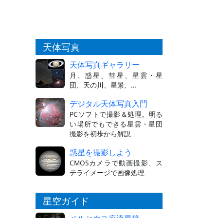
天体写真
天体写真ギャラリー
月、惑星、彗星、星雲・星
団、天の川、星景、…
デジタル天体写真入門
PCソフトで撮影＆処理。明る
い場所でもできる星雲・星団
撮影を初歩から解説
惑星を撮影しよう
CMOSカメラで動画撮影、ス
テライメージで画像処理
星空ガイド