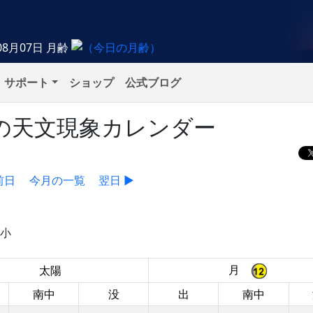
08月07日
月齢
サポート
ショップ
公式ブログ
月）の天文現象カレンダー
前日
今月の一覧
翌日 ▶
極小
月
太陽
南中
没
出
南中