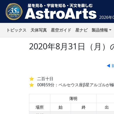
2026年
トピックス
天体写真
星空ガイド
星ナビ
製品情報
2020年8月31日（
◀ 
二百十日
00時59分：ペルセウス座β星アルゴルが
薄明
場所
始
終
出