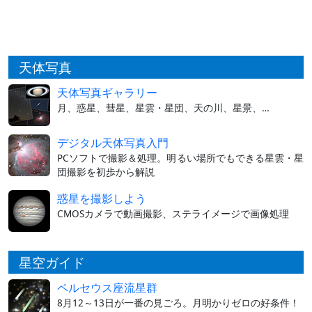
天体写真
天体写真ギャラリー
月、惑星、彗星、星雲・星団、天の川、星景、…
デジタル天体写真入門
PCソフトで撮影＆処理。明るい場所でもできる星雲・星
団撮影を初歩から解説
惑星を撮影しよう
CMOSカメラで動画撮影、ステライメージで画像処理
星空ガイド
ペルセウス座流星群
8月12～13日が一番の見ごろ。月明かりゼロの好条件！