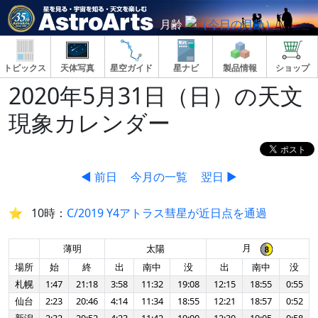
月齢
トピックス
天体写真
星空ガイド
星ナビ
製品情報
ショップ
2020年5月31日（日）の天文
現象カレンダー
◀ 前日
今月の一覧
翌日 ▶
10時：
C/2019 Y4アトラス彗星が近日点を通過
月
薄明
太陽
場所
始
終
出
南中
没
出
南中
没
札幌
1:47
21:18
3:58
11:32
19:08
12:15
18:55
0:55
仙台
2:23
20:46
4:14
11:34
18:55
12:21
18:57
0:52