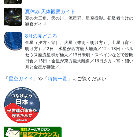
夏休み 天体観察ガイド
夏の大三角、天の川、流星群、星空撮影。初級者向けの
観察ガイド
8月の見どころ
金星（夕方～宵）、火星（未明～明け方）、土星（宵～
明け方）／2日：水星が西方最大離角／12～13日：ペル
セウス座流星群が極大／13日未明：スペインなどで皆既
日食／15日：金星が東方最大離角／16日夕方～宵：細い
月と金星が接近／…
「
星空ガイド
」や「
特集一覧
」もご覧ください