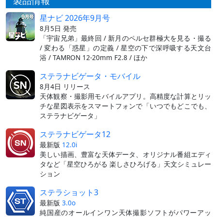
製品情報
星ナビ 2026年9月号
8月5日 発売
「宇宙兄弟」最終回 / 新月のペルセ群極大を見る・撮る
/ 変わる「惑星」の定義 / 星空の下で深呼吸する天文台
浴 / TAMRON 12-20mm F2.8 / ほか
ステラナビゲータ・モバイル
8月4日 リリース
天体観察・撮影用モバイルアプリ。高精度な計算とリッ
チな星図表示をスマートフォンで「いつでもどこでも、
ステラナビゲータ」
ステラナビゲータ12
最新版
12.0i
美しい描画、豊富な天体データ、オリジナル番組エディ
タなど「星空ひろがる 楽しさひろげる」天文シミュレー
ション
ステラショット3
最新版
3.0o
純国産のオールインワン天体撮影ソフトがパワーアッ