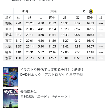
月
薄明
太陽
場所
始
終
出
南中
没
出
南中
没
札幌
2:41
20:24
4:30
11:32
18:34
8:39
16:33
--:--
仙台
3:04
20:05
4:41
11:34
18:28
8:57
16:35
--:--
新潟
3:12
20:11
4:50
11:41
18:33
9:07
16:43
--:--
東京
3:17
20:01
4:50
11:39
18:27
9:10
16:40
--:--
大阪
3:37
20:14
5:10
11:55
18:42
9:31
16:57
--:--
福岡
4:01
20:31
5:32
12:16
19:00
9:56
17:18
--:--
那覇
4:31
20:23
5:53
12:27
19:01
10:25
17:30
--:--
イラストや映像で天文現象を詳しく解説！
DVD付ムック「アストロガイド 星空年鑑」
最新情報は
月刊雑誌「星ナビ」でチェック！