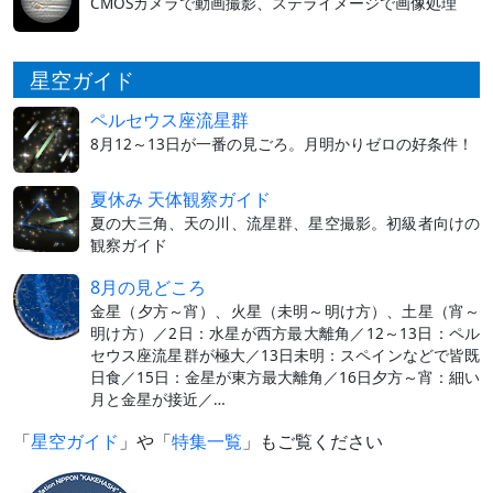
CMOSカメラで動画撮影、ステライメージで画像処理
星空ガイド
ペルセウス座流星群
8月12～13日が一番の見ごろ。月明かりゼロの好条件！
夏休み 天体観察ガイド
夏の大三角、天の川、流星群、星空撮影。初級者向けの
観察ガイド
8月の見どころ
金星（夕方～宵）、火星（未明～明け方）、土星（宵～
明け方）／2日：水星が西方最大離角／12～13日：ペル
セウス座流星群が極大／13日未明：スペインなどで皆既
日食／15日：金星が東方最大離角／16日夕方～宵：細い
月と金星が接近／…
「
星空ガイド
」や「
特集一覧
」もご覧ください