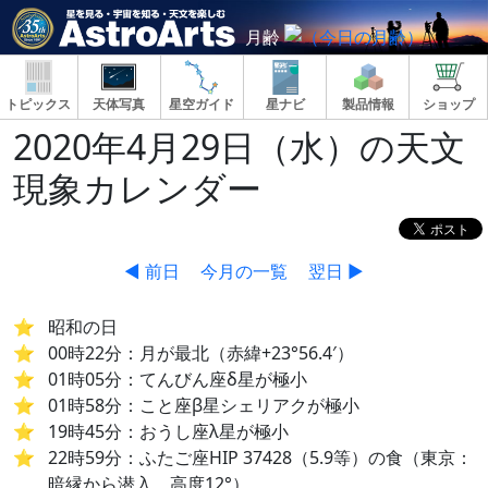
月齢
トピックス
天体写真
星空ガイド
星ナビ
製品情報
ショップ
2020年4月29日（水）の天文
現象カレンダー
◀ 前日
今月の一覧
翌日 ▶
昭和の日
00時22分：月が最北（赤緯+23°56.4′）
01時05分：てんびん座δ星が極小
01時58分：こと座β星シェリアクが極小
19時45分：おうし座λ星が極小
22時59分：ふたご座HIP 37428（5.9等）の食（東京：
暗縁から潜入、高度12°）