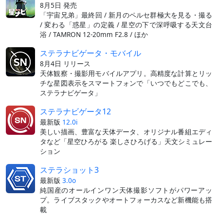
8月5日 発売
「宇宙兄弟」最終回 / 新月のペルセ群極大を見る・撮る
/ 変わる「惑星」の定義 / 星空の下で深呼吸する天文台
浴 / TAMRON 12-20mm F2.8 / ほか
ステラナビゲータ・モバイル
8月4日 リリース
天体観察・撮影用モバイルアプリ。高精度な計算とリッ
チな星図表示をスマートフォンで「いつでもどこでも、
ステラナビゲータ」
ステラナビゲータ12
最新版
12.0i
美しい描画、豊富な天体データ、オリジナル番組エディ
タなど「星空ひろがる 楽しさひろげる」天文シミュレー
ション
ステラショット3
最新版
3.0o
純国産のオールインワン天体撮影ソフトがパワーアッ
プ。ライブスタックやオートフォーカスなど新機能も搭
載