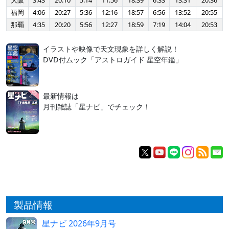
大阪
3:43
20:10
5:14
11:56
18:39
6:33
13:31
20:36
福岡
4:06
20:27
5:36
12:16
18:57
6:56
13:52
20:55
那覇
4:35
20:20
5:56
12:27
18:59
7:19
14:04
20:53
イラストや映像で天文現象を詳しく解説！
DVD付ムック「アストロガイド 星空年鑑」
最新情報は
月刊雑誌「星ナビ」でチェック！
製品情報
星ナビ 2026年9月号