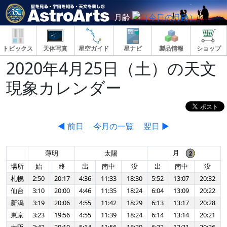
月齢
トピックス
天体写真
星空ガイド
星ナビ
製品情報
ショップ
2020年4月25日（土）の天文
現象カレンダー
◀ 前日
今月の一覧
翌日 ▶
月
薄明
太陽
場所
始
終
出
南中
没
出
南中
没
札幌
2:50
20:17
4:36
11:33
18:30
5:52
13:07
20:32
仙台
3:10
20:00
4:46
11:35
18:24
6:04
13:09
20:22
新潟
3:19
20:06
4:55
11:42
18:29
6:13
13:17
20:28
東京
3:23
19:56
4:55
11:39
18:24
6:14
13:14
20:21