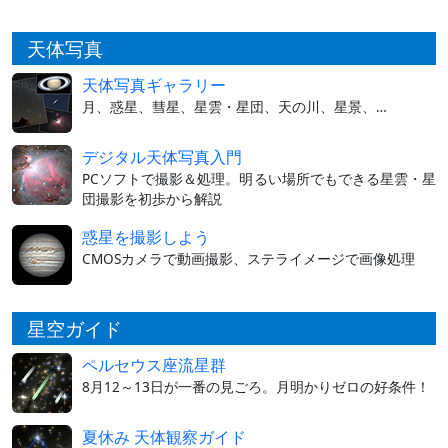
天体写真
天体写真ギャラリー
月、惑星、彗星、星雲・星団、天の川、星景、…
デジタル天体写真入門
PCソフトで撮影＆処理。明るい場所でもできる星雲・星
団撮影を初歩から解説
惑星を撮影しよう
CMOSカメラで動画撮影、ステライメージで画像処理
星空ガイド
ペルセウス座流星群
8月12～13日が一番の見ごろ。月明かりゼロの好条件！
夏休み 天体観察ガイド