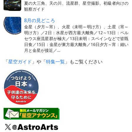
夏の大三角、天の川、流星群、星空撮影。初級者向けの
観察ガイド
8月の見どころ
金星（夕方～宵）、火星（未明～明け方）、土星（宵～
明け方）／2日：水星が西方最大離角／12～13日：ペル
セウス座流星群が極大／13日未明：スペインなどで皆既
日食／15日：金星が東方最大離角／16日夕方～宵：細い
月と金星が接近／…
「
星空ガイド
」や「
特集一覧
」もご覧ください