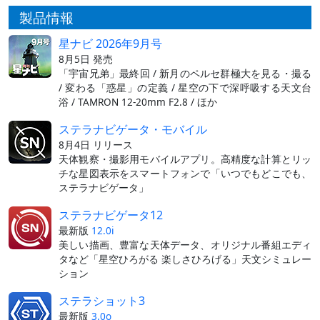
製品情報
星ナビ 2026年9月号
8月5日 発売
「宇宙兄弟」最終回 / 新月のペルセ群極大を見る・撮る
/ 変わる「惑星」の定義 / 星空の下で深呼吸する天文台
浴 / TAMRON 12-20mm F2.8 / ほか
ステラナビゲータ・モバイル
8月4日 リリース
天体観察・撮影用モバイルアプリ。高精度な計算とリッ
チな星図表示をスマートフォンで「いつでもどこでも、
ステラナビゲータ」
ステラナビゲータ12
最新版
12.0i
美しい描画、豊富な天体データ、オリジナル番組エディ
タなど「星空ひろがる 楽しさひろげる」天文シミュレー
ション
ステラショット3
最新版
3.0o