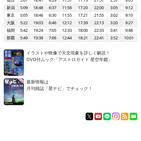
仙台
5:01
18:41
6:29
11:51
17:13
21:51
2:57
9:05
新潟
5:09
18:48
6:37
11:58
17:20
22:00
3:05
9:12
東京
5:05
18:46
6:30
11:55
17:21
21:55
3:02
9:10
大阪
5:22
19:03
6:46
12:12
17:39
22:13
3:20
9:27
福岡
5:42
19:24
7:05
12:33
18:00
22:33
3:41
9:48
那覇
5:49
19:38
7:06
12:44
18:21
22:41
3:52
10:01
イラストや映像で天文現象を詳しく解説！
DVD付ムック「アストロガイド 星空年鑑」
最新情報は
月刊雑誌「星ナビ」でチェック！