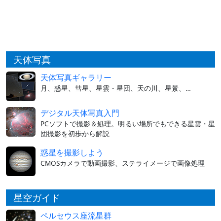
天体写真
天体写真ギャラリー
月、惑星、彗星、星雲・星団、天の川、星景、…
デジタル天体写真入門
PCソフトで撮影＆処理。明るい場所でもできる星雲・星
団撮影を初歩から解説
惑星を撮影しよう
CMOSカメラで動画撮影、ステライメージで画像処理
星空ガイド
ペルセウス座流星群