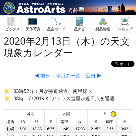
月齢
トピックス
天体写真
星空ガイド
星ナビ
製品情報
ショップ
2020年2月13日（木）の天文
現象カレンダー
◀ 前日
今月の一覧
翌日 ▶
03時52分：月が赤道通過、南半球へ
08時：C/2019 K1アトラス彗星が近日点を通過
月
薄明
太陽
場所
始
終
出
南中
没
出
南中
没
札幌
5:01
18:38
6:35
11:49
17:03
21:52
2:55
9:02