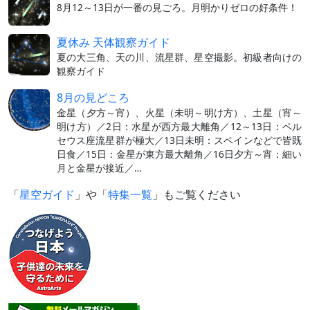
8月12～13日が一番の見ごろ。月明かりゼロの好条件！
夏休み 天体観察ガイド
夏の大三角、天の川、流星群、星空撮影。初級者向けの
観察ガイド
8月の見どころ
金星（夕方～宵）、火星（未明～明け方）、土星（宵～
明け方）／2日：水星が西方最大離角／12～13日：ペル
セウス座流星群が極大／13日未明：スペインなどで皆既
日食／15日：金星が東方最大離角／16日夕方～宵：細い
月と金星が接近／…
「
星空ガイド
」や「
特集一覧
」もご覧ください