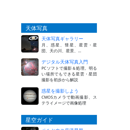
天体写真
天体写真ギャラリー
月、惑星、彗星、星雲・星
団、天の川、星景、…
デジタル天体写真入門
PCソフトで撮影＆処理。明る
い場所でもできる星雲・星団
撮影を初歩から解説
惑星を撮影しよう
CMOSカメラで動画撮影、ス
テライメージで画像処理
星空ガイド