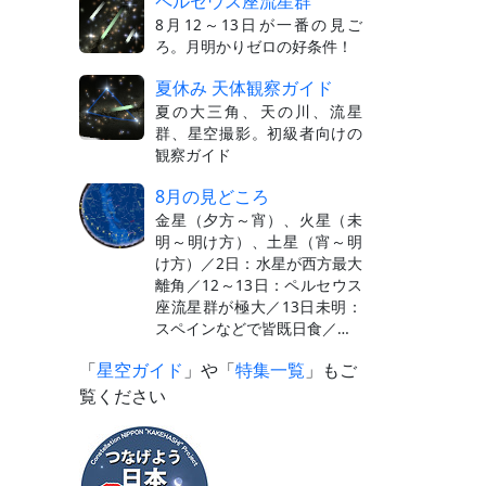
ペルセウス座流星群
8月12～13日が一番の見ご
ろ。月明かりゼロの好条件！
夏休み 天体観察ガイド
夏の大三角、天の川、流星
群、星空撮影。初級者向けの
観察ガイド
8月の見どころ
金星（夕方～宵）、火星（未
明～明け方）、土星（宵～明
け方）／2日：水星が西方最大
離角／12～13日：ペルセウス
座流星群が極大／13日未明：
スペインなどで皆既日食／…
「
星空ガイド
」や「
特集一覧
」もご
覧ください