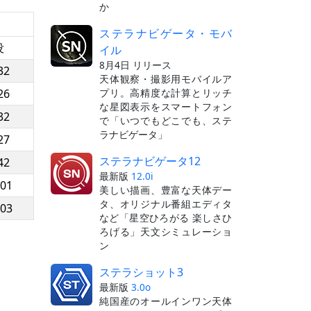
か
ステラナビゲータ・モバ
没
イル
8月4日 リリース
32
天体観察・撮影用モバイルア
プリ。高精度な計算とリッチ
26
な星図表示をスマートフォン
32
で「いつでもどこでも、ステ
ラナビゲータ」
27
ステラナビゲータ12
42
最新版
12.0i
:01
美しい描画、豊富な天体デー
タ、オリジナル番組エディタ
:03
など「星空ひろがる 楽しさひ
ろげる」天文シミュレーショ
ン
ステラショット3
最新版
3.0o
純国産のオールインワン天体