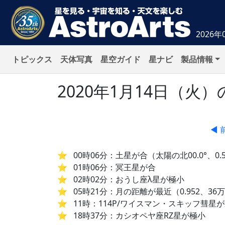
2026年
トピックス
天体写真
星空ガイド
星ナビ
製品情報
2020年1月14日（
◀ 
00時06分：土星が合（太陽の北00.0°、0.
01時06分：冥王星が合
02時02分：おうし座λ星が極小
05時21分：月の距離が最近（0.952、36万5
11時：114P/ワイスマン・スキッフ彗星
18時37分：カシオペヤ座RZ星が極小