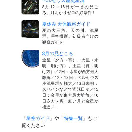
ペルセウス座流星群
8月12～13日が一番の見ご
ろ。月明かりゼロの好条件！
夏休み 天体観察ガイド
夏の大三角、天の川、流星
群、星空撮影。初級者向けの
観察ガイド
8月の見どころ
金星（夕方～宵）、火星（未
明～明け方）、土星（宵～明
け方）／2日：水星が西方最大
離角／12～13日：ペルセウス
座流星群が極大／13日未明：
スペインなどで皆既日食／15
日：金星が東方最大離角／16
日夕方～宵：細い月と金星が
接近／…
「
星空ガイド
」や「
特集一覧
」もご
覧ください