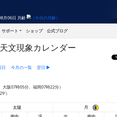
08月06日
月齢
サポート
ショップ
公式ブログ
）の天文現象カレンダー
前日
今月の一覧
翌日 ▶
、大阪07時05分、福岡07時22分）
9′）
月
太陽
南中
没
出
南中