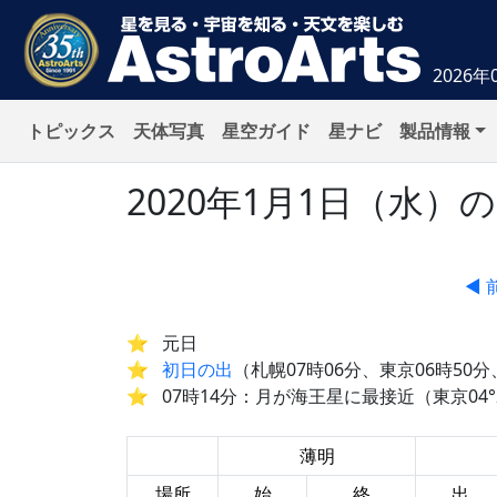
2026年
トピックス
天体写真
星空ガイド
星ナビ
製品情報
2020年1月1日（水
◀ 
元日
初日の出
（札幌07時06分、東京06時50分
07時14分：月が海王星に最接近（東京04°2
薄明
場所
始
終
出