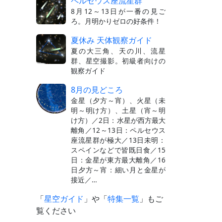
ペルセウス座流星群
8月12～13日が一番の見ご
ろ。月明かりゼロの好条件！
夏休み 天体観察ガイド
夏の大三角、天の川、流星
群、星空撮影。初級者向けの
観察ガイド
8月の見どころ
金星（夕方～宵）、火星（未
明～明け方）、土星（宵～明
け方）／2日：水星が西方最大
離角／12～13日：ペルセウス
座流星群が極大／13日未明：
スペインなどで皆既日食／15
日：金星が東方最大離角／16
日夕方～宵：細い月と金星が
接近／…
「
星空ガイド
」や「
特集一覧
」もご
覧ください