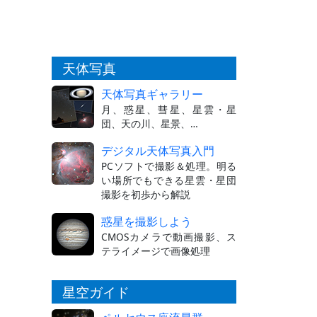
天体写真
天体写真ギャラリー
月、惑星、彗星、星雲・星
団、天の川、星景、…
デジタル天体写真入門
PCソフトで撮影＆処理。明る
い場所でもできる星雲・星団
撮影を初歩から解説
惑星を撮影しよう
CMOSカメラで動画撮影、ス
テライメージで画像処理
星空ガイド