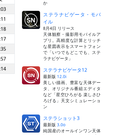
か
:03
ステラナビゲータ・モバ
:11
イル
8月4日 リリース
:18
天体観察・撮影用モバイルア
:17
プリ。高精度な計算とリッチ
な星図表示をスマートフォン
:35
で「いつでもどこでも、ステ
ラナビゲータ」
:57
:14
ステラナビゲータ12
最新版
12.0i
美しい描画、豊富な天体デー
タ、オリジナル番組エディタ
など「星空ひろがる 楽しさひ
ろげる」天文シミュレーショ
ン
ステラショット3
最新版
3.0o
純国産のオールインワン天体