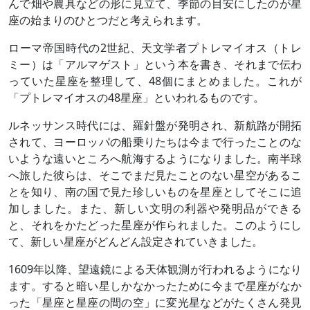
んで畑や農具などの形に見立て、季節の目安にしたのが星
座の始まりのひとつだと考えられます。
ローマ帝国時代の2世紀、天文学者プトレマイオス（トレ
ミー）は「アルマゲスト」という本を書き、それまで伝わ
っていた星座を整理して、48個にまとめました。これが
「プトレマイオスの48星座」といわれるものです。
ルネッサンス時代には、羅針盤が発明され、新航路が開拓
されて、ヨーロッパの船乗りたちは今まで行ったことのな
いような遠いところへ航海するようになりました。南半球
へ旅した彼らは、そこでまだ見たことのない星空があるこ
とを知り、南の国で見た珍しいものを星座としてそこに追
加しました。また、新しい文明の利器や発明品ができる
と、それをかたどった星座が作られました。このようにし
て、新しい星座がどんどん設定されていきました。
1609年以降、望遠鏡による天体観測が行われるようになり
ます。すると暗い星しかなかったために今まで星座がなか
った「星座と星座の間の空」に変光星などがたくさん発見