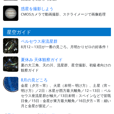
惑星を撮影しよう
CMOSカメラで動画撮影、ステライメージで画像処理
星空ガイド
ペルセウス座流星群
8月12～13日が一番の見ごろ。月明かりゼロの好条件！
夏休み 天体観察ガイド
夏の大三角、天の川、流星群、星空撮影。初級者向けの
観察ガイド
8月の見どころ
金星（夕方～宵）、火星（未明～明け方）、土星（宵～
明け方）／2日：水星が西方最大離角／12～13日：ペル
セウス座流星群が極大／13日未明：スペインなどで皆既
日食／15日：金星が東方最大離角／16日夕方～宵：細い
月と金星が接近／…