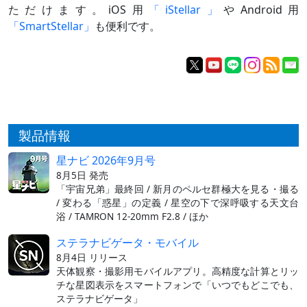
ただけます。iOS用
「iStellar」
やAndroid用
「SmartStellar」
も便利です。
製品情報
星ナビ 2026年9月号
8月5日 発売
「宇宙兄弟」最終回 / 新月のペルセ群極大を見る・撮る
/ 変わる「惑星」の定義 / 星空の下で深呼吸する天文台
浴 / TAMRON 12-20mm F2.8 / ほか
ステラナビゲータ・モバイル
8月4日 リリース
天体観察・撮影用モバイルアプリ。高精度な計算とリッ
チな星図表示をスマートフォンで「いつでもどこでも、
ステラナビゲータ」