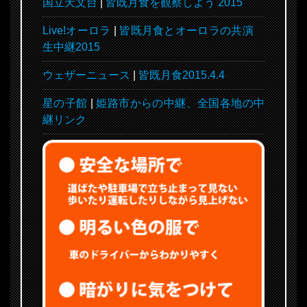
国立天文台
|
皆既月食を観察しよう 2015
Live!オーロラ
|
皆既月食とオーロラの共演
生中継2015
ウェザーニュース
|
皆既月食2015.4.4
星の子館
|
姫路市からの中継、全国各地の中
継リンク