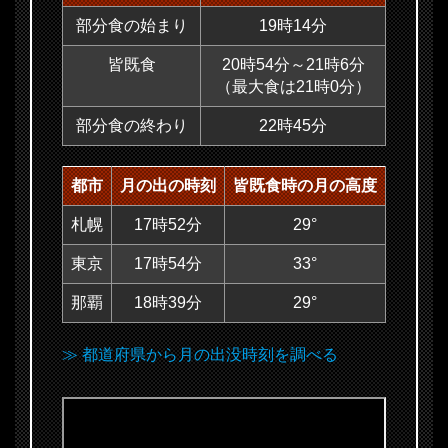
部分食の始まり
19時14分
皆既食
20時54分～21時6分
（最大食は21時0分）
部分食の終わり
22時45分
都市
月の出の時刻
皆既食時の月の高度
札幌
17時52分
29°
東京
17時54分
33°
那覇
18時39分
29°
≫ 都道府県から月の出没時刻を調べる