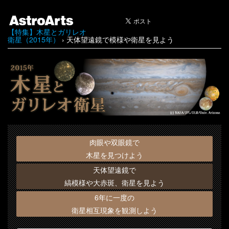
【特集】木星とガリレオ
衛星（2015年）
› 天体望遠鏡で模様や衛星を見よう
肉眼や双眼鏡で
木星を見つけよう
天体望遠鏡で
縞模様や大赤斑、衛星を見よう
6年に一度の
衛星相互現象を観測しよう