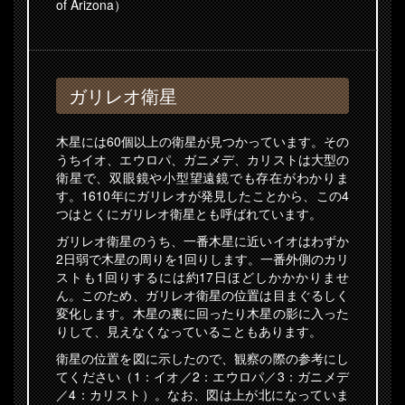
of Arizona）
ガリレオ衛星
木星には60個以上の衛星が見つかっています。その
うちイオ、エウロパ、ガニメデ、カリストは大型の
衛星で、双眼鏡や小型望遠鏡でも存在がわかりま
す。1610年にガリレオが発見したことから、この4
つはとくにガリレオ衛星とも呼ばれています。
ガリレオ衛星のうち、一番木星に近いイオはわずか
2日弱で木星の周りを1回りします。一番外側のカリ
ストも1回りするには約17日ほどしかかかりませ
ん。このため、ガリレオ衛星の位置は目まぐるしく
変化します。木星の裏に回ったり木星の影に入った
りして、見えなくなっていることもあります。
衛星の位置を図に示したので、観察の際の参考にし
てください（1：イオ／2：エウロパ／3：ガニメデ
／4：カリスト）。なお、図は上が北になっていま