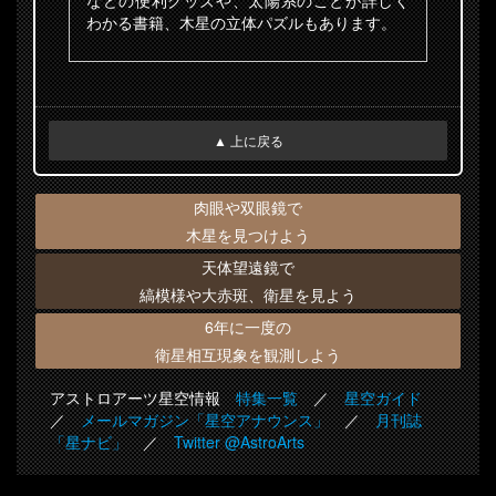
などの便利グッズや、太陽系のことが詳しく
わかる書籍、木星の立体パズルもあります。
▲ 上に戻る
肉眼や双眼鏡で
木星を見つけよう
天体望遠鏡で
縞模様や大赤斑、衛星を見よう
6年に一度の
衛星相互現象を観測しよう
アストロアーツ星空情報
特集一覧
／
星空ガイド
／
メールマガジン「星空アナウンス」
／
月刊誌
「星ナビ」
／
Twitter @AstroArts