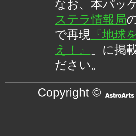
なお、本パッ
ステラ情報局
の
で再現
『地球
え！』
」に掲
ださい。
Copyright ©