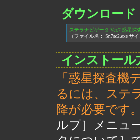
ダウンロード
ステラナビゲータ Ver.7 惑星
（ファイル名： Sn7sc2.exe サイ
インストール
「惑星探査機
るには、ステラナ
降が必要です
ルプ］メニュ