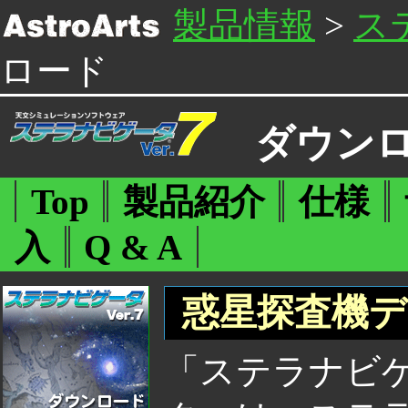
製品情報
>
ステ
ロード
ダウン
Top
製品紹介
仕様
入
Q & A
惑星探査機デ
「ステラナビゲー