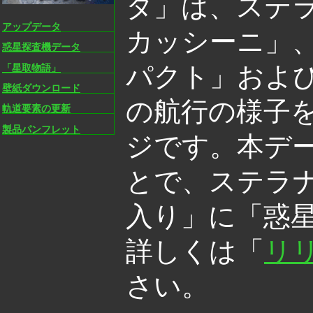
タ」は、ステ
アップデータ
カッシーニ」
惑星探査機データ
パクト」およ
「星取物語」
壁紙ダウンロード
の航行の様子
軌道要素の更新
製品パンフレット
ジです。本デ
とで、ステラナビ
入り」に「惑
詳しくは「
リ
さい。