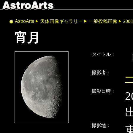
AstroArts
天体画像ギャラリー
一般投稿画像
200
宵月
タイトル：
撮影者：
撮影日時：
2
出
撮影地：