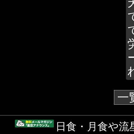
一
日食・月食や流