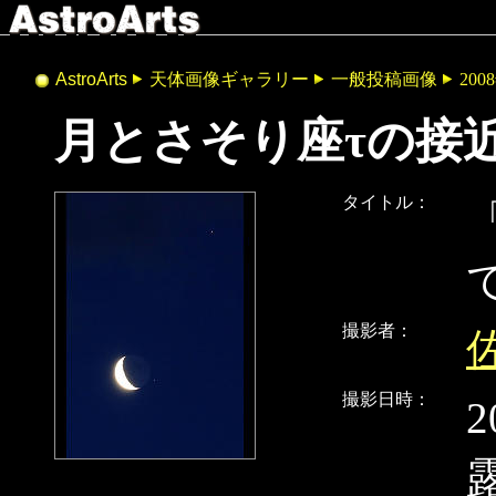
AstroArts
天体画像ギャラリー
一般投稿画像
200
月とさそり座τの接
タイトル：
撮影者：
撮影日時：
2
露