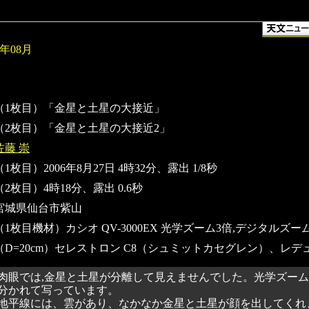
6年08月
（1枚目）「金星と土星の大接近」
（2枚目）「金星と土星の大接近2」
佐藤 崇
（1枚目）2006年8月27日 4時32分、露出 1/8秒
（2枚目）4時18分、露出 0.6秒
宮城県仙台市紫山
（1枚目機材）カシオ QV-3000EX 光学ズーム3倍,デジタルズー
（D=20cm）セレストロン C8（シュミットカセグレン）、レデュー
肉眼では,金星と土星が分離して見えませんでした。光学ズー
分かれて写っています。
地平線には、雲があり、なかなか金星と土星が顔を出してくれ