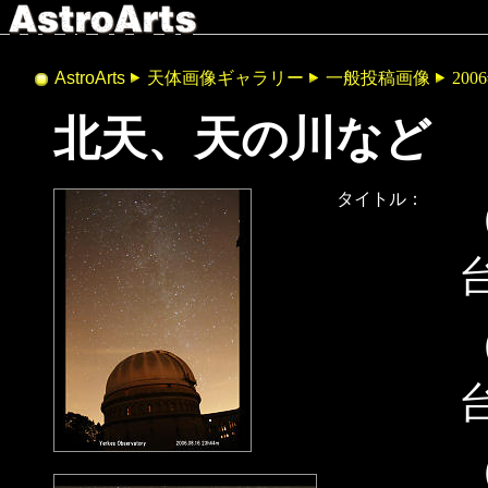
AstroArts
天体画像ギャラリー
一般投稿画像
200
北天、天の川など
タイトル：