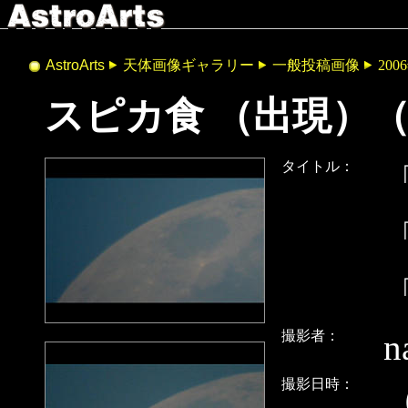
AstroArts
天体画像ギャラリー
一般投稿画像
200
スピカ食 （出現）（
タイトル：
撮影者：
n
撮影日時：