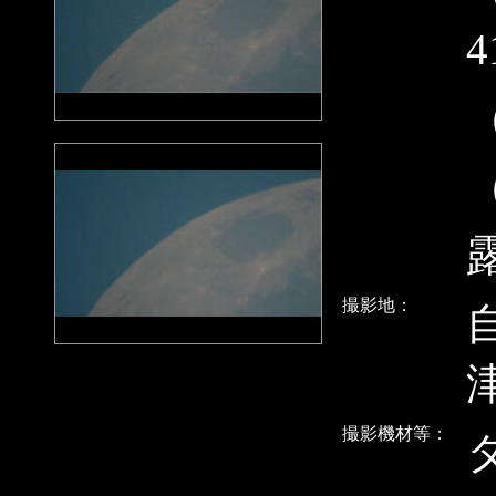
4
撮影地：
撮影機材等：
タ