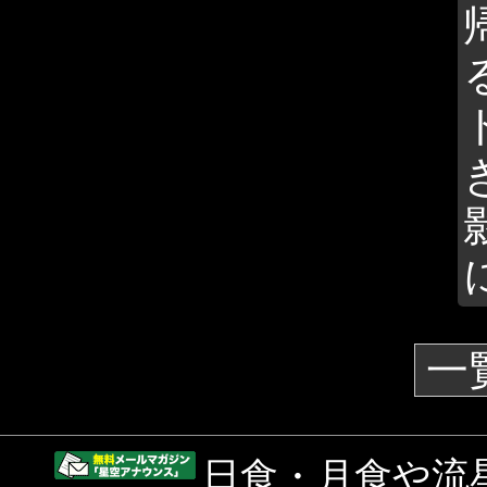
一
日食・月食や流