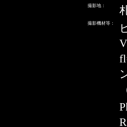
撮影地：
撮影機材等：
V
f
ン
（
P