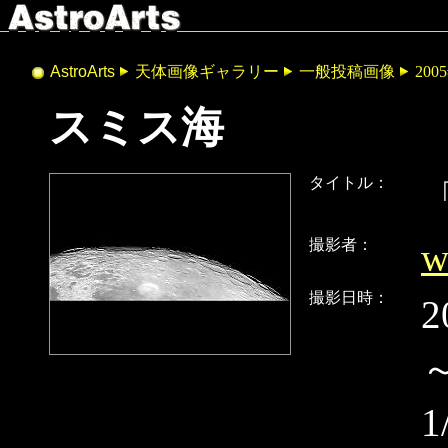
AstroArts
天体画像ギャラリー
一般投稿画像
200
スミス海
タイトル：
撮影者：
w
撮影日時：
2
1