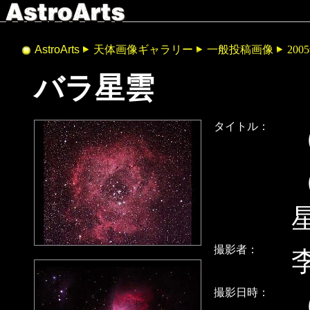
AstroArts
天体画像ギャラリー
一般投稿画像
200
バラ星雲
タイトル：
撮影者：
撮影日時：
（