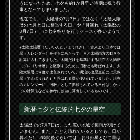
うになったため、七夕も約1か月早い時期に祝う行
事となってしまいました。
現在でも、「太陽暦の7月7日」ではなく「太陰太陽
暦の七月七日に相当する日」や「月遅れ（太陽暦の
8月7日）」に七夕祭りを行うケースが多いようで
す。
※太陰太陽暦（たいいんたいようれき）：古来より日本では
暦（カレンダー）を作るにあたって、月と太陽両方の動きを
計算に入れてきました。太陽だけを基準にする現在の太陽暦
（グレゴリオ暦）と区別するために旧暦とも呼ばれます。太
陰太陽暦は何度か改良されていて、明治の改暦直前には天保
暦（てんぼうれき）と呼ばれる暦が使われていました。現在
のカレンダーに「旧暦」として掲載されている日付は、かつ
ての計算法などを参考に独自に算出しているものです。
新暦七夕と伝統的七夕の星空
太陽暦での7月7日は、まだ広い地域で梅雨が明けて
いません。また、たとえ晴れているとしても、日が
暮れた1、2時間後ぐらいでは、おり姫星とひこ星は