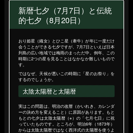
新暦七夕（7月7日）と伝統
的七夕（8月20日）
おり姫星（織女）とひこ星（牽牛）が年に一度だけ
会うことができる七夕ですが、7月7日といえば日本
列島の広い地域では梅雨のまっただ中。例年、この
時期に2つの星を見ることはなかなか難しいもので
す。
ではなぜ、天候が悪いこの時期に「星のお祭り」を
するのでしょうか。
太陰太陽暦と太陽暦
実はこの問題は、明治の改暦（かいれき、カレンダ
ーの決め方を変えること）に原因があります。もと
もとの七夕は太陰太陽暦（※）の「七月七日」に祝
っていたものです。ところが、明治6年（1873年）
からは太陰太陽暦ではなく西洋式の太陽暦を使うよ