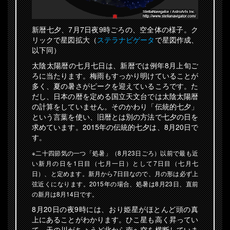
新暦七夕、7月7日夜9時ごろの、空全体の様子。ク
リックで星図拡大（
ステラナビゲータ
で星図作成、
以下同）
太陰太陽暦の七月七日は、新暦では例年8月上旬ご
ろに当たります。梅雨もすっかり明けていることが
多く、夏の暑さがピークを迎えているころです。た
だし、日本の暦を定める国立天文台では太陰太陽暦
の計算をしていません。そのかわり「伝統的七夕」
という言葉を使い、旧暦とは別の方法で七夕の日を
求めています。2015年の伝統的七夕は、8月20日で
す。
※二十四節気の一つ「処暑」（8月23日ごろ）以前で最も近
い新月の日を1日目（七月一日）として7日目（七月七
日）、と定めます。新月から7日目なので、月の形は必ず上
弦近くになります。2015年の場合、処暑は8月23日、直前
の新月は8月14日です。
8月20日の夜9時には、おり姫星がほとんど頭の真
上にあることがわかります。ひこ星も高く昇ってい
て、天の川がちょうど北から南へ空を横断していま