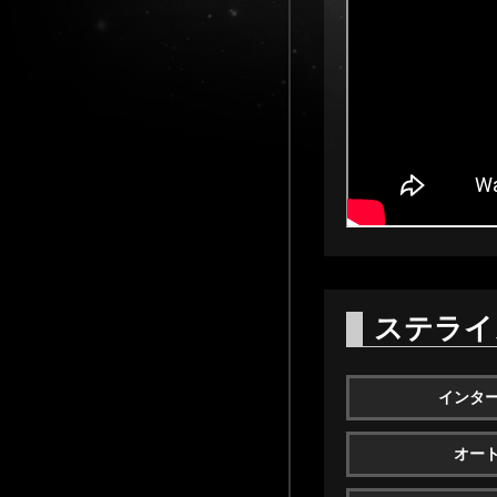
ステライ
インタ
オー