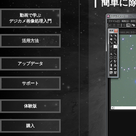
簡単に
動画で学ぶ
デジカメ画像処理入門
活用方法
アップデータ
サポート
体験版
購入