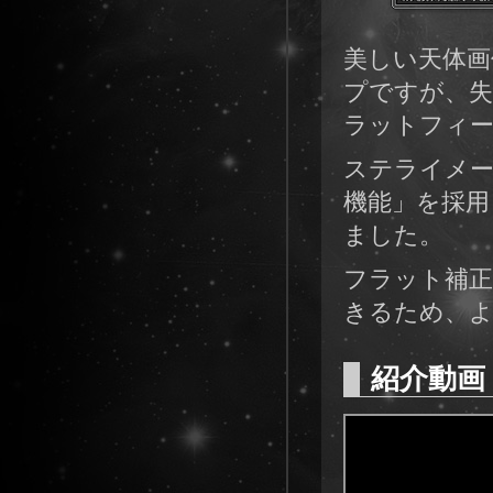
美しい天体画
プですが、失
ラットフィ
ステライメー
機能」を採用
ました。
フラット補
きるため、
紹介動画