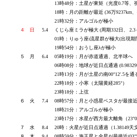
13時48分：土星が東矩（光度0.7等、視直
18時：月の距離が最近 (36万9237km、視直
21時32分：アルゴルが極小
４
日
5.4
くじら座ミラが極大 (周期332日、 2.3～
01時：りゅう座ι流星群が極大(出現期間
19時54分：おうし座λが極小
５
月
6.4
05時19分：月が赤道通過、北半球へ
06時08分：地球が近日点通過 (0.9832
21時13分：月が土星の南00°12′.
22時18分：小寒（太陽黄経285°）
23時18分：上弦
６
火
7.4
08時57分：月と小惑星ベスタが最接近（0
18時21分：アルゴルが極小
23時17分：水星が西方最大離角（23°03
７
水
8.4
20時：火星が近日点通過（1.38149
８
木
9.4
08時59分：海王星と金星が最接近(03°54′