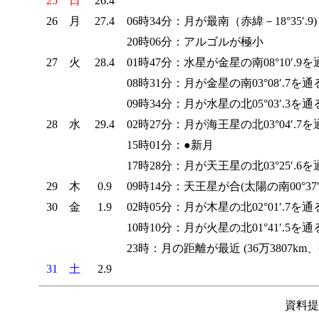
25
日
26.4
26
月
27.4
06時34分：月が最南（赤緯－18°35′.9)
20時06分：アルゴルが極小
27
火
28.4
01時47分：水星が金星の南08°10′.9を
08時31分：月が金星の南03°08′.7を通
09時34分：月が水星の北05°03′.3を通
28
水
29.4
02時27分：月が海王星の北03°04′.7を
15時01分：●新月
17時28分：月が天王星の北03°25′.6を
29
木
0.9
09時14分：天王星が合(太陽の南00°37′
30
金
1.9
02時05分：月が木星の北02°01′.7を通
10時10分：月が火星の北01°41′.5を通
23時：月の距離が最近 (36万3807km、視直
31
土
2.9
資料提