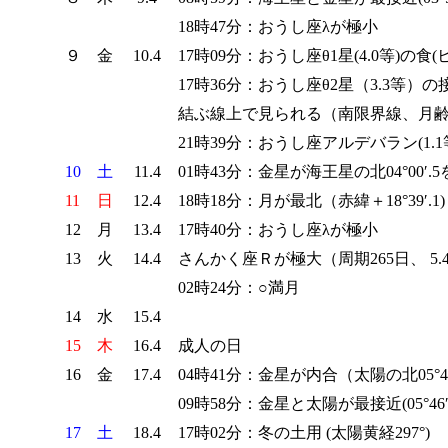
18時47分：おうし座λが極小
９
金
10.4
17時09分：おうし座θ1星(4.0等)の食
17時36分：おうし座θ2星（3.3等
結ぶ線上で見られる（南限界線、月齢1
21時39分：おうし座アルデバラン(1.
10
土
11.4
01時43分：金星が海王星の北04°00′.
11
日
12.4
18時18分：月が最北（赤緯＋18°39′.1)
12
月
13.4
17時40分：おうし座λが極小
13
火
14.4
さんかく座Ｒが極大（周期265日、 5.4～
02時24分：○満月
14
水
15.4
15
木
16.4
成人の日
16
金
17.4
04時41分：金星が内合（太陽の北05°47
09時58分：金星と太陽が最接近(05°46′.
17
土
18.4
17時02分：冬の土用 (太陽黄経297°)