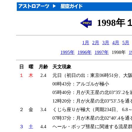
1998
1月
2月
3月
4月
5月
1995年
1996年
1997年
1998年
1
日
曜
月齢
天文現象
１
木
2.4
元日（初日の出：東京06時51分、大阪0
00時43分：アルゴルが極小
05時40分：月が天王星の北03°35′.2を
12時20分：月が火星の北03°53′.5を通
２
金
3.4
くじら座Ｕが極大（周期234日、 6.8～1
07時37分：月が木星の北02°40′.4を通
３
土
4.4
ヘール・ボップ彗星に関連する流星