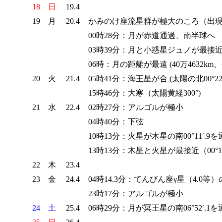
18
日
19.4
19
月
20.4
かみのけ座流星群が極大のころ（出現期
00時28分：月が赤道通過、南半球へ
03時39分：月と小惑星ジュノが最接近（0
06時：月の距離が最遠 (40万4632km、視直
20
火
21.4
05時41分：海王星が合 (太陽の北00°22′
15時46分：大寒（太陽黄経300°)
21
水
22.4
02時27分：アルゴルが極小
04時40分：下弦
10時13分：火星が木星の南00°11′.9を
13時13分：木星と火星が最接近（00°11
22
木
23.4
23
金
24.4
04時14.3分：てんびん座γ星（4.0
23時17分：アルゴルが極小
24
土
25.4
06時29分：月が冥王星の南06°52′.1を