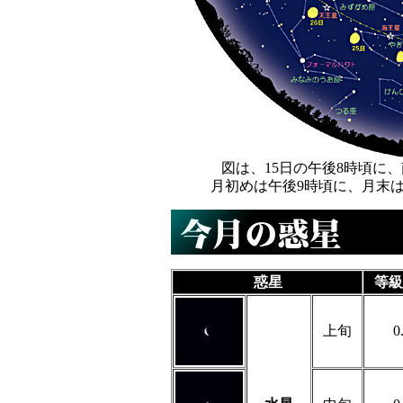
図は、15日の午後8時頃に
月初めは午後9時頃に、月末
惑星
等級
上旬
0