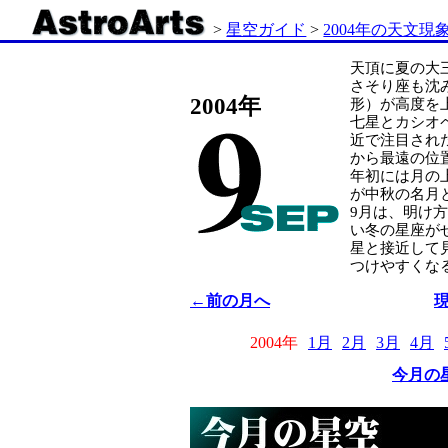
>
星空ガイド
>
2004年の天文現
天頂に夏の大
さそり座も沈
2004年
形）が高度を
七星とカシオ
近で注目され
から最遠の位
年初には月の
が中秋の名月
9月は、明け
い冬の星座が
星と接近して
つけやすくな
←前の月へ
2004年
1月
2月
3月
4月
今月の