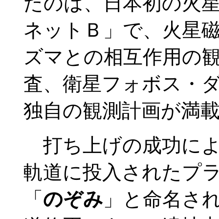
たのは、日本初の火
ネットＢ」で、火星
ズマとの相互作用の
査、衛星フォボス・
独自の観測計画が満
打ち上げの成功によ
軌道に投入されたプ
「
のぞみ
」と命名さ