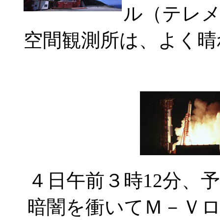
ル（テレ
空間観測所は、よく晴
４日午前３時12分、
暗闇を衝いてＭ－Ｖ