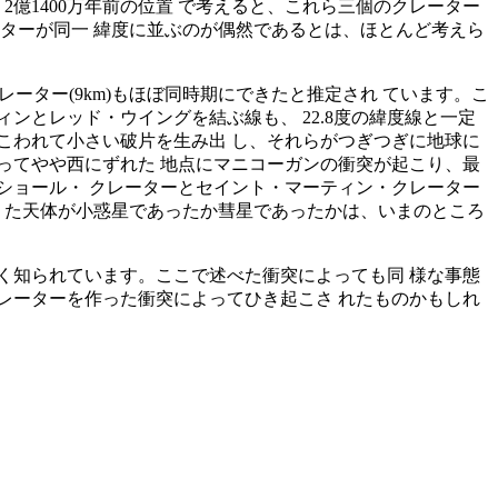
2億1400万年前の位置 で考えると、これら三個のクレーター
ーターが同一 緯度に並ぶのが偶然であるとは、ほとんど考えら
)クレーター(9km)もほぼ同時期にできたと推定され ています。こ
とレッド・ウイングを結ぶ線も、 22.8度の緯度線と一定
こわれて小さい破片を生み出 し、それらがつぎつぎに地球に
ってやや西にずれた 地点にマニコーガンの衝突が起こり、最
ショール・ クレーターとセイント・マーティン・クレーター
し た天体が小惑星であったか彗星であったかは、いまのところ
く知られています。ここで述べた衝突によっても同 様な事態
レーターを作った衝突によってひき起こさ れたものかもしれ