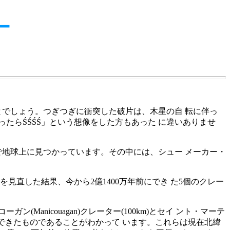
ー
とでしょう。つぎつぎに衝突した破片は、木星の自 転に伴っ
たらŚŚŚŚ」という想像をした方もあった に違いありませ
で地球上に見つかっています。その中には、シュー メーカー・
ーを見直した結果、今から2億1400万年前にでき た5個のクレー
(Manicouagan)クレーター(100km)とセイ ント・マーテ
万年前にできたものであることがわかって います。これらは現在北緯