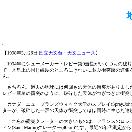
【1998年3月26日
国立天文台
・
天文ニュース
】
1994年にシューメーカー・レビー第9彗星がいくつもの破
て、木星上の同じ緯度のところにきれいに並ぶ衝突痕の連鎖を
ん。
もちろん、過去の地球には何回もの天体の衝突がありました。
レビー彗星の衝突のように、破砕した天体がつぎつぎに衝突
カナダ、ニューブランズウィック大学のスプレイ(Spray.Jo
ターが、破砕した一群の天体が衝突してほぼ同時に生じた連
これらの衝突クレーターの大きいものは、フランスのロシュショール(Ro
ィン(Saint Martin)クレーター(40km)です。最近