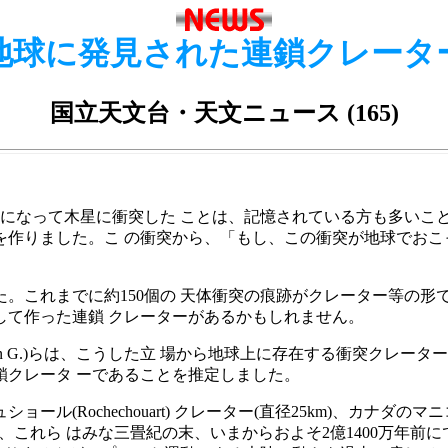
地球に発見された連鎖クレータ
国立天文台・天文ニュース (165)
片になって木星に衝突した ことは、記憶されている方も多いこ
作りました。こ の衝突から、「もし、この衝突が地球でおこっ
これまでに約150個の 天体衝突の痕跡がクレーター等の形
して作った連鎖 クレーターがあるかもしれません。
hn G.)らは、こうした立 場から地球上に存在する衝突クレータ
鎖クレータ ーであることを推定しました。
chechouart) クレーター(直径25km)、カナダのマニコーガン
の年代測定から、これら はみな三畳紀の末、いまからおよそ2億1400