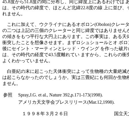
45.8度から51.8度の間に分布し、同じ緯度上にあるわけで
は、その時代の緯度で、ほとんど北緯22.8度の線 上に並
れません。
これに加えて、ウクライナにあるオボロン(Obolon)クレーター
の二つは上記の三個のクレーターと同じ緯度ではありませんが
の傾きをもつ平行な大円上にあります。この事実は、ある天体
衝突したことを想像させます。まずロシュショールとオ ボロ
後にセイント・マーティンとレッド・ウイング を作った破片
は、その時代の経度で43.5度離れてい ますから、これら
よくわかっていません。
白亜紀の末に起こった天体衝突によって生物種の大量絶滅が
は起こらなかったのでしょうか。実は三畳紀にも何回か生物種
ません。
参照
Spray,J.G. et al., Nature 392,p.171-173(1998).
アメリカ天文学会プレスリリース(Mar.12,1998).
１９９８年３月２６日 国立天文台・