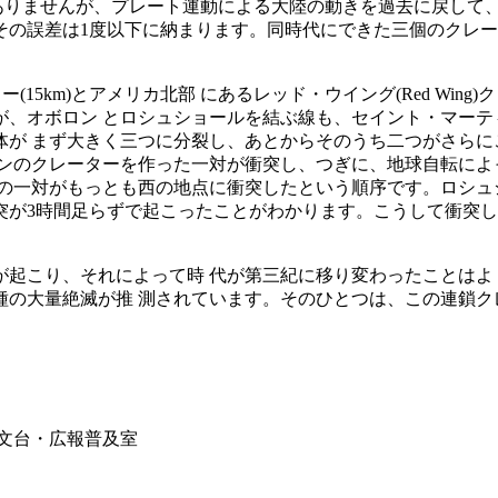
は ありませんが、プレート運動による大陸の動きを過去に戻して、
び、その誤差は1度以下に納まります。同時代にできた三個のクレ
(15km)とアメリカ北部 にあるレッド・ウイング(Red Wing
、オボロン とロシュショールを結ぶ線も、セイント・マーティン
が まず大きく三つに分裂し、あとからそのうち二つがさらに
ンのクレーターを作った一対が衝突し、つぎに、地球自転によ
の一対がもっとも西の地点に衝突したという順序です。ロシュ
の衝突が3時間足らずで起こったことがわかります。こうして衝突
起こり、それによって時 代が第三紀に移り変わったことはよ
の大量絶滅が推 測されています。そのひとつは、この連鎖ク
広報普及室