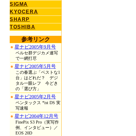
SIGMA
KYOCERA
SHARP
TOSHIBA
参考リンク
星ナビ2005年9月号
ペルセ群デジカメ連写
で一網打尽
星ナビ2005年5月号
この春選ぶ「ベストな1
台」はどれだ？ デジ
タル一眼レフ 今どき
の「選び方」
星ナビ2005年2月号
ペンタックス *ist DS 実
写速報
星ナビ2004年12月号
FinePix S3 Pro（実写作
例、インタビュー）／
EOS 20D