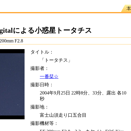
 Digitalによる小惑星トータチス
200mm F2.8
タイトル：
「トータチス」
撮影者：
一番栞☆
撮影日時：
2004年9月25日 22時8分、33分、露出 各10
秒
撮影地：
富士山須走り口五合目
撮影機材等：