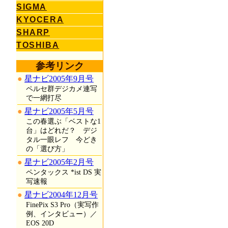
SIGMA
KYOCERA
SHARP
TOSHIBA
参考リンク
星ナビ2005年9月号
ペルセ群デジカメ連写
で一網打尽
星ナビ2005年5月号
この春選ぶ「ベストな1
台」はどれだ？ デジ
タル一眼レフ 今どき
の「選び方」
星ナビ2005年2月号
ペンタックス *ist DS 実
写速報
星ナビ2004年12月号
FinePix S3 Pro（実写作
例、インタビュー）／
EOS 20D