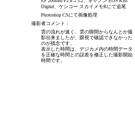
EF 200mm F2.8→3.2、キヤノン EOS Kiss
Digital、ケンコー スカイメモRにて追尾
Photoshop CSにて画像処理
撮影者コメント：
雲の流れが速く、雲の隙間からなんとか撮
影出来ましたが、眼視で確認できなかった
のが残念です。
表示した時間は、デジカメ内の時間データ
を正確な時間との誤差を修正した撮影開始
時間です。